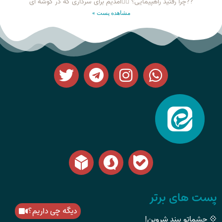
??چرا رفتید راهپیمایی؟ ۱⃣آمدیم برای سرداری که در گوشه ای
مشاهده پست »
پست های برتر
دیگه چی داریم؟
💠 چشماتو ببند شروین!