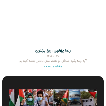
رضا پهلوی، ربع پهلوی
۱۴۰۲-۰۱-۳۰
?به رضا بگید حداقل تو ظاهر مثل باباش باشه?اینا رو
مشاهده پست »