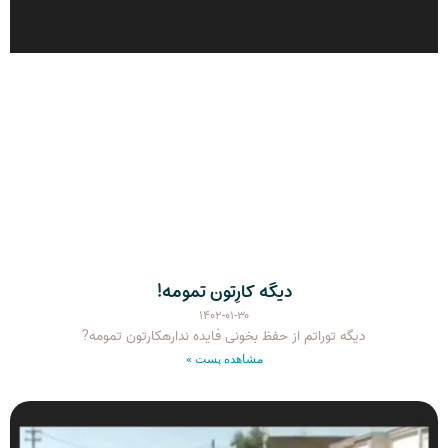
دیگه کارِتون تمومه!
۱۴۰۲-۰۱-۳۰
دیگه توراتم از حفظ بخونی فایده ندارهکارتون تمومه?
مشاهده پست »