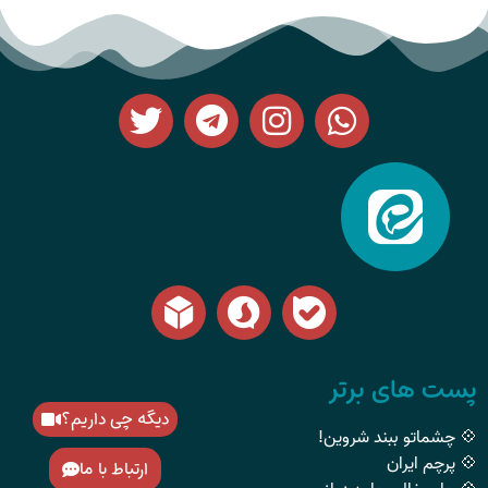
پست های برتر
دیگه چی داریم؟
💠 چشماتو ببند شروین!
💠 پرچم ایران
ارتباط با ما