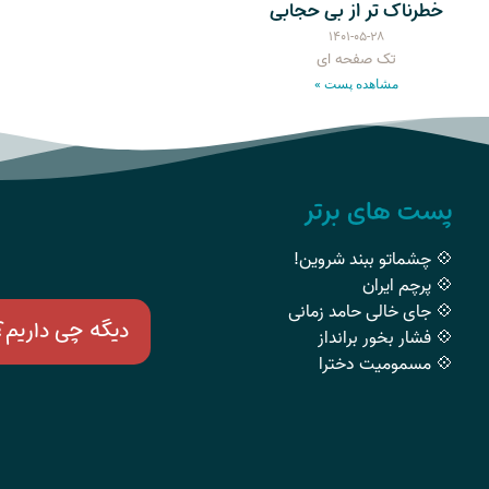
خطرناک تر از بی حجابی
۱۴۰۱-۰۵-۲۸
تک صفحه ای
مشاهده پست »
پست های برتر
💠 چشماتو ببند شروین!
💠 پرچم ایران
💠 جای خالی حامد زمانی
دیگه چی داریم؟
💠 فشار بخور برانداز
💠 مسمومیت دخترا