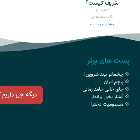
شریف کیست؟
۱۴۰۱-۰۸-۱۹
تک صفحه ای
مشاهده پست »
پست های برتر
💠 چشماتو ببند شروین!
💠 پرچم ایران
💠 جای خالی حامد زمانی
دیگه چی داریم؟
💠 فشار بخور برانداز
💠 مسمومیت دخترا