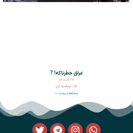
عراق خطرناکه! ?
۱۴۰۱-۰۶-۲۴
تک صفحه ای
مشاهده پست »