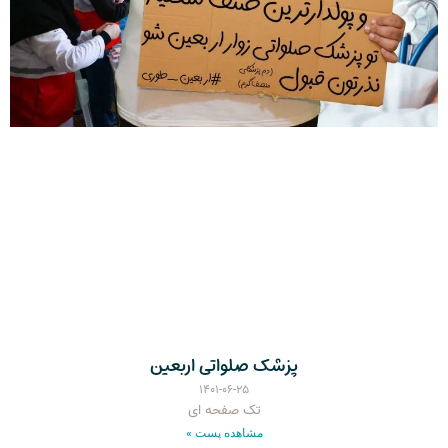
پزشک صلواتی اربعین
۱۴۰۱-۰۶-۲۵
تک صفحه ای
مشاهده پست »