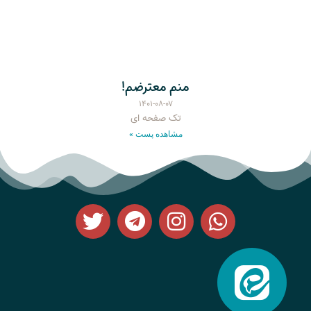
منم معترضم!
۱۴۰۱-۰۸-۰۷
تک صفحه ای
مشاهده پست »