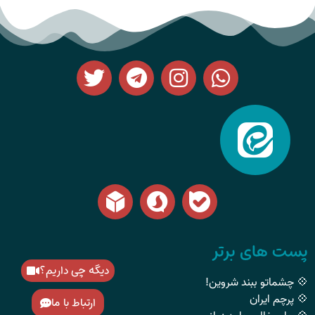
پست های برتر
دیگه چی داریم؟
💠 چشماتو ببند شروین!
💠 پرچم ایران
ارتباط با ما