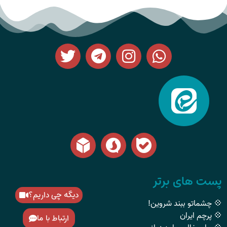
پست های برتر
دیگه چی داریم؟
💠 چشماتو ببند شروین!
💠 پرچم ایران
ارتباط با ما