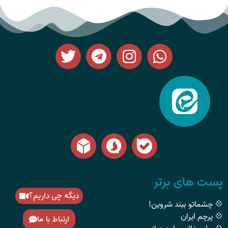
پست های برتر
دیگه چی داریم؟
💠 چشماتو ببند شروین!
💠 پرچم ایران
ارتباط با ما