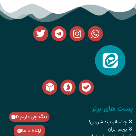
پست های برتر
دیگه چی داریم؟
💠 چشماتو ببند شروین!
💠 پرچم ایران
ارتباط با ما