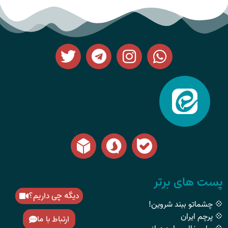
پست های برتر
دیگه چی داریم؟
💠 چشماتو ببند شروین!
💠 پرچم ایران
ارتباط با ما