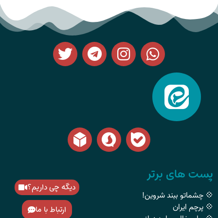
پست های برتر
دیگه چی داریم؟
💠 چشماتو ببند شروین!
💠 پرچم ایران
ارتباط با ما