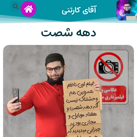
آقای کارتنی
دهه شصت