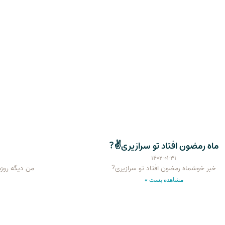
ماه رمضون افتاد تو سرازیری✌️?
۱۴۰۲-۰۱-۳۱
خبر خوشماه رمضون افتاد تو سرازیری?
من دیگه روزه
مشاهده پست »