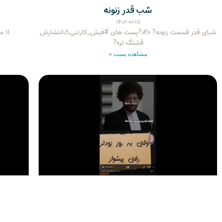
شب قدر زنونه
۱۴۰۲-۰۱-۱۷
شبای قدر قسمت زنونه? ✍?پست های #فیش_کارتنی⚠️انتشارش
۱۱ ماه صبر کردم ماه رمضون بشه اینو براتون بذارم?رو
قشنگ تره?
مشاهده پست »