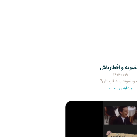
ضونه و افطاریاش
۱۴۰۲-۰۱-۱۹
 رمضونه و افطاریاش?
مشاهده پست »