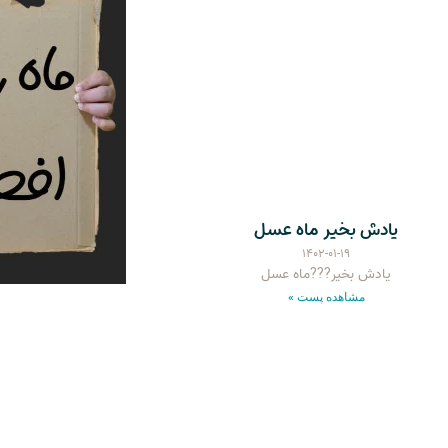
یادش بخیر ماه عسل
۱۴۰۲-۰۱-۱۹
یادش بخیر???ماه عسل
مشاهده پست »