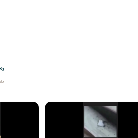
رم
ماه