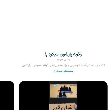
وگرنه پارشون میکردم!
۱۴۰۲-۰۱-۲۹
+شعار بده دیگه_خداوکیلی روزه منو برده و گرنه همینجا پارشون
مشاهده پست »