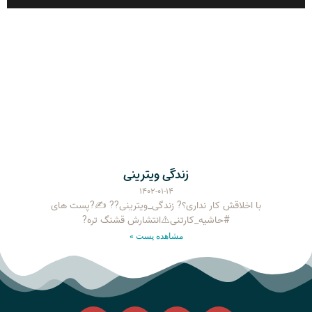
زندگی ویترینی
۱۴۰۲-۰۱-۱۴
با اخلاقش کار نداری؟? زندگی_ویترینی?? ✍?پست های
#حاشیه_کارتنی⚠️انتشارش قشنگ تره?
مشاهده پست »