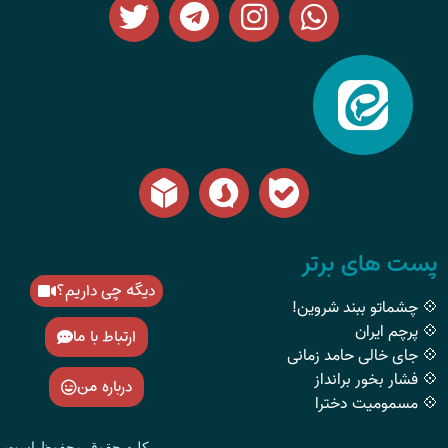
پست های برتر
دیگه چی داریم؟
💠 چشماتو ببند شروین!
💠 پرچم ایران
ارتباط با ما
💠 جای خالی حامد زمانی
💠 فشار بخور برانداز
درباره من
💠 مسمومیت دخترا
کلیه حقوق محفوظ است