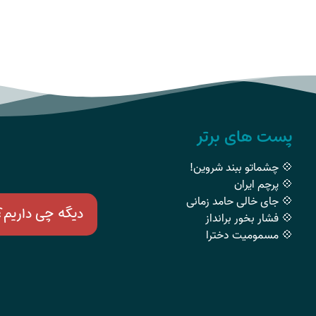
پست های برتر
💠 چشماتو ببند شروین!
💠 پرچم ایران
💠 جای خالی حامد زمانی
دیگه چی داریم؟
💠 فشار بخور برانداز
💠 مسمومیت دخترا