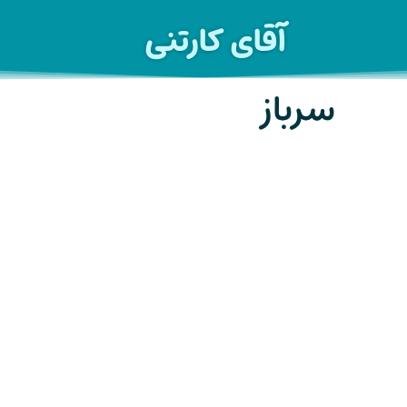
آقای کارتنی
سرباز