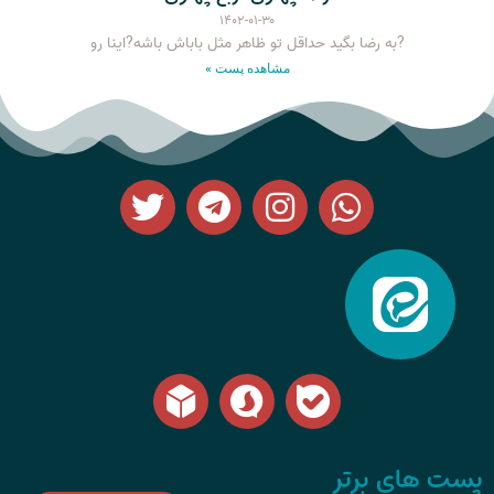
۱۴۰۲-۰۱-۳۰
?به رضا بگید حداقل تو ظاهر مثل باباش باشه?اینا رو
مشاهده پست »
پست های برتر