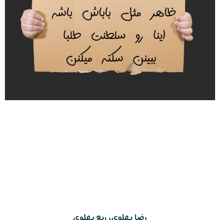
رضا پهلوی، ربع پهلوی