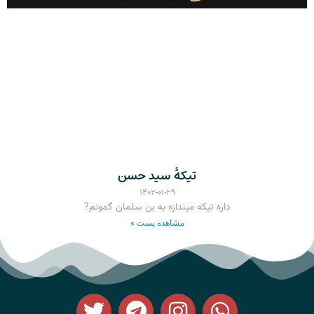
تیکۀ سید حسن
۱۴۰۲-۰۱-۲۹
داره تیکه میندازه به بن سلمان گمونم?
مشاهده پست »