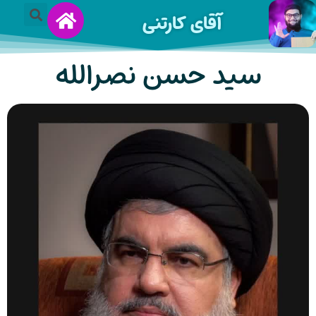
آقای کارتنی
سید حسن نصرالله