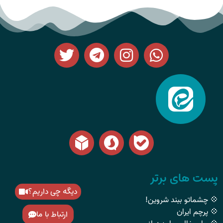
پست های برتر
دیگه چی داریم؟
💠 چشماتو ببند شروین!
💠 پرچم ایران
ارتباط با ما