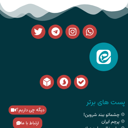
پست های برتر
دیگه چی داریم؟
💠 چشماتو ببند شروین!
💠 پرچم ایران
ارتباط با ما