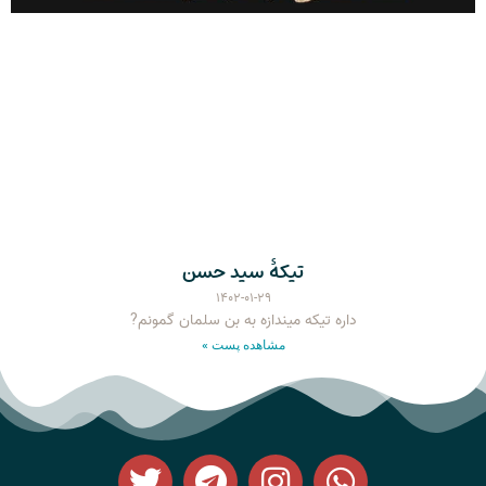
تیکۀ سید حسن
۱۴۰۲-۰۱-۲۹
داره تیکه میندازه به بن سلمان گمونم?
مشاهده پست »