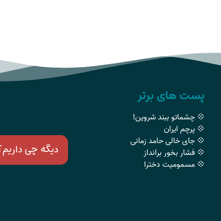
پست های برتر
💠 چشماتو ببند شروین!
💠 پرچم ایران
💠 جای خالی حامد زمانی
دیگه چی داریم؟
💠 فشار بخور برانداز
💠 مسمومیت دخترا