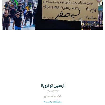
اربعین تو اروپا!
۱۴۰۱-۰۶-۲۷
تک صفحه ای
مشاهده پست »