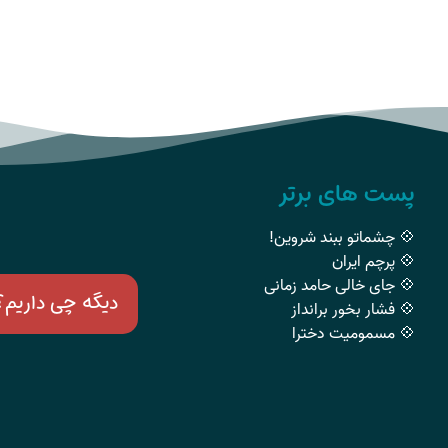
پست های برتر
💠 چشماتو ببند شروین!
💠 پرچم ایران
💠 جای خالی حامد زمانی
دیگه چی داریم؟
💠 فشار بخور برانداز
💠 مسمومیت دخترا