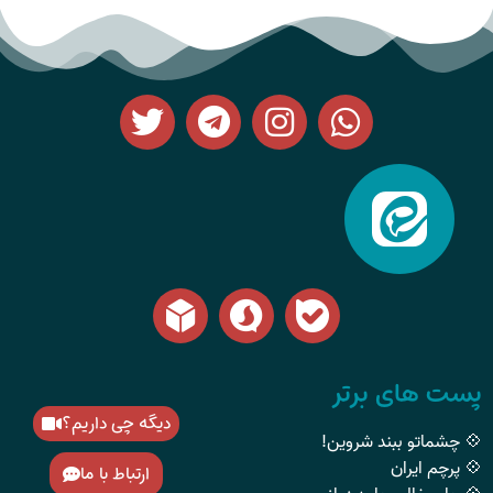
پست های برتر
دیگه چی داریم؟
💠 چشماتو ببند شروین!
💠 پرچم ایران
ارتباط با ما