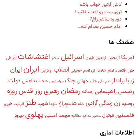
کاش آرتین خواب باشه
تروریست رو اعدام نکنید!
دوباره شاهچراغ?
امام حسین صدام کنه…
هشتگ ها
اسرائیل
اغتشاشات
آمریکا
اربعین
اربعین طوری
افراطی
اسلام
ایران
انقلاب
ایران
طور
اقتصاد
امام خامنه ای
امام خمینی
اوکراین
زیبا
برانداز
دولت
جنگ
داعش
جام جهانی
حجاب
تیم ملی
جهاد تبیین
رمضان
روزه
رهبری
روز قدس
رئیسی
راهپیمایی
رسانه
طنز
زن زندگی آزادی
روسیه
شاهچراغ
شهید
شاه
شهدا
ظرفیت طوری
پهلوی
فلسطین
مهسا امینی
پیروز
فوتبال
محرم
مطالبه
مذاکره
اطلاعات آماری