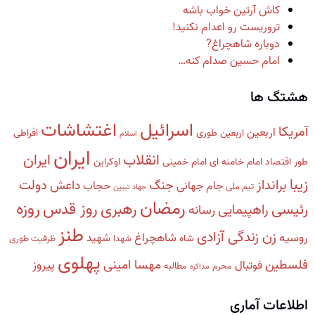
کاش آرتین خواب باشه
تروریست رو اعدام نکنید!
دوباره شاهچراغ?
امام حسین صدام کنه…
هشتگ ها
اسرائیل
اغتشاشات
آمریکا
اربعین
اربعین طوری
افراطی
اسلام
ایران
انقلاب
ایران
طور
اقتصاد
امام خامنه ای
امام خمینی
اوکراین
زیبا
برانداز
دولت
جنگ
داعش
جام جهانی
حجاب
تیم ملی
جهاد تبیین
رمضان
روزه
رهبری
روز قدس
رئیسی
راهپیمایی
رسانه
طنز
زن زندگی آزادی
روسیه
شاهچراغ
شهید
شاه
شهدا
ظرفیت طوری
پهلوی
فلسطین
مهسا امینی
پیروز
فوتبال
محرم
مطالبه
مذاکره
اطلاعات آماری