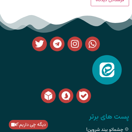
پست های برتر
دیگه چی داریم؟
💠 چشماتو ببند شروین!