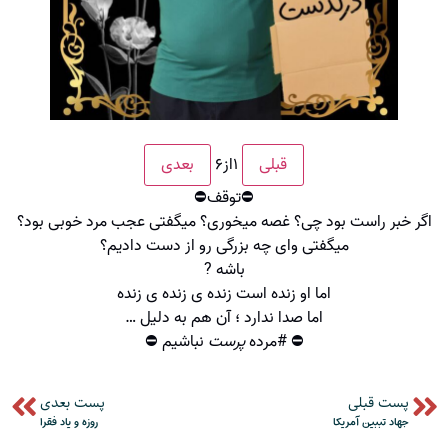
۱
از
۶
قبلی
بعدی
⛔️توقف⛔️
اگر خبر راست بود چی؟ غصه میخوری؟ میگفتی عجب مرد خوبی بود؟
میگفتی وای چه بزرگی رو از دست دادیم؟
باشه ?
اما او زنده است زنده ی زنده ی زنده
اما صدا ندارد ؛ آن هم به دلیل …
⛔️ #مرده
پرست
نباشیم ⛔️
پست قبلی
پست بعدی
جهاد تببین آمریکا
روزه و یاد فقرا