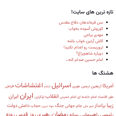
تازه ترین های سایت!
سن فرماندهان دفاع مقدس
کوروش آسوده بخواب
مهدی یراحی
کاش آرتین خواب باشه
تروریست رو اعدام نکنید!
دوباره شاهچراغ?
امام حسین صدام کنه…
هشتگ ها
اسرائیل
اغتشاشات
آمریکا
اربعین
اربعین طوری
افراطی
اسلام
ایران
انقلاب
ایران
طور
اقتصاد
امام خامنه ای
امام خمینی
اوکراین
زیبا
برانداز
دولت
جنگ
داعش
جام جهانی
حجاب
تیم ملی
جهاد تبیین
رمضان
روزه
رهبری
روز قدس
رئیسی
راهپیمایی
رسانه