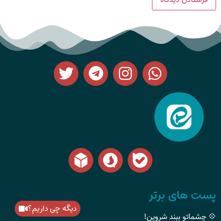
پست های برتر
دیگه چی داریم؟
💠 چشماتو ببند شروین!