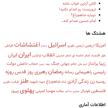
کاش آرتین خواب باشه
تروریست رو اعدام نکنید!
دوباره شاهچراغ?
امام حسین صدام کنه…
هشتگ ها
اسرائیل
اغتشاشات
آمریکا
اربعین
اربعین طوری
افراطی
اسلام
ایران
انقلاب
ایران
طور
اقتصاد
امام خامنه ای
امام خمینی
اوکراین
زیبا
برانداز
دولت
جنگ
داعش
جام جهانی
حجاب
تیم ملی
جهاد تبیین
رمضان
روزه
رهبری
روز قدس
رئیسی
راهپیمایی
رسانه
طنز
زن زندگی آزادی
روسیه
شاهچراغ
شهید
شاه
شهدا
ظرفیت طوری
پهلوی
فلسطین
مهسا امینی
پیروز
فوتبال
محرم
مطالبه
مذاکره
اطلاعات آماری