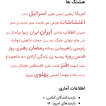
هشتگ ها
اسرائیل
آمریکا
اربعین
اربعین طوری
اسلام
اغتشاشات
افراطی طور
اقتصاد
امام خامنه ای
امام
ایران
انقلاب
ایران زیبا
برانداز
خمینی
اوکراین
تیم
دولت
جنگ
داعش
جام جهانی
حجاب
ملی
جهاد تبیین
رمضان
رهبری
روز
رئیسی
راهپیمایی
رسانه
روزه
قدس
زن زندگی آزادی
روسیه
شاهچراغ
شاه
طنز
فلسطین
شهید
فوتبال
شهدا
ظرفیت طوری
محرم
پهلوی
مهسا امینی
پیروز
مطالبه
مذاکره
اطلاعات آماری
بازدیدکنندگان آنلاین:
۰
بازدیدهای امروز:
۱۴