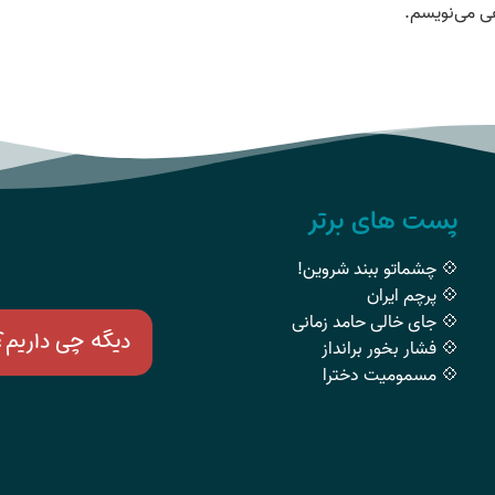
هی می‌نویسم.
پست های برتر
💠 چشماتو ببند شروین!
💠 پرچم ایران
💠 جای خالی حامد زمانی
دیگه چی داریم؟
💠 فشار بخور برانداز
💠 مسمومیت دخترا