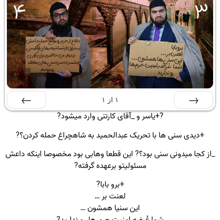
۱
از
۱
?+یاسر و _آقای کارتنی وارد میشود?
قبلی
بعدی
+دیدی سنی ها با تحریک عبدالحمید به شاهچراغ حمله کردن؟?
_از کجا میدونی سنی بود؟? این قطعا وهابی بود مخصوصا اینکه داعش
مسئولیتو برعهده گرفته?
+برو بابا?
لعنت بر …
این سنیا همشون …