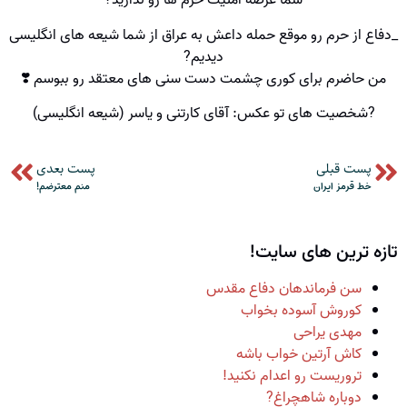
شما عُرضه امنیت حرم ها رو ندارید?
_دفاع از حرم رو موقع حمله داعش به عراق از شما شیعه های انگلیسی
دیدیم?
من حاضرم برای کوری چشمت دست سنی های معتقد رو ببوسم ❣️
?شخصیت های تو عکس: آقای کارتنی و یاسر (شیعه انگلیسی)
پست قبلی
پست بعدی
خط قرمز ایران
منم معترضم!
تازه ترین های سایت!
سن فرماندهان دفاع مقدس
کوروش آسوده بخواب
مهدی یراحی
کاش آرتین خواب باشه
تروریست رو اعدام نکنید!
دوباره شاهچراغ?