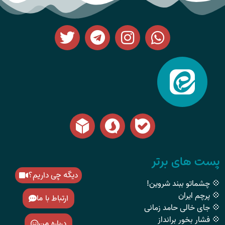
پست های برتر
دیگه چی داریم؟
💠 چشماتو ببند شروین!
💠 پرچم ایران
ارتباط با ما
💠 جای خالی حامد زمانی
💠 فشار بخور برانداز
درباره من