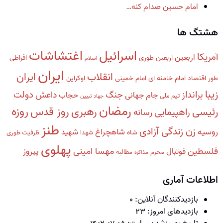
امام حسین صدام کنه…
هشتگ ها
اسرائیل
اغتشاشات
آمریکا
اربعین
اربعین طوری
افراطی
اسلام
ایران
انقلاب
ایران
طور
اقتصاد
امام خامنه ای
امام خمینی
اوکراین
زیبا
برانداز
دولت
جنگ
داعش
جام جهانی
حجاب
تیم ملی
جهاد تبیین
رمضان
روزه
رهبری
روز قدس
رئیسی
راهپیمایی
رسانه
طنز
زن زندگی آزادی
روسیه
شاهچراغ
شهید
شاه
شهدا
ظرفیت طوری
پهلوی
فلسطین
مهسا امینی
پیروز
فوتبال
محرم
مطالبه
مذاکره
اطلاعات آماری
بازدیدکنندگان آنلاین:
۰
بازدیدهای امروز:
۲۳