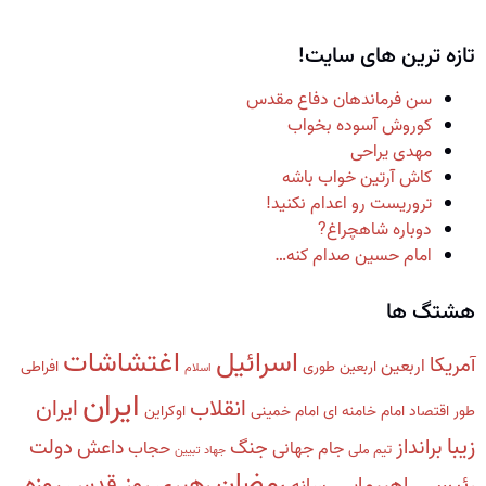
تازه ترین های سایت!
سن فرماندهان دفاع مقدس
کوروش آسوده بخواب
مهدی یراحی
کاش آرتین خواب باشه
تروریست رو اعدام نکنید!
دوباره شاهچراغ?
امام حسین صدام کنه…
هشتگ ها
اسرائیل
اغتشاشات
آمریکا
اربعین
اربعین طوری
افراطی
اسلام
ایران
انقلاب
ایران
طور
اقتصاد
امام خامنه ای
امام خمینی
اوکراین
زیبا
برانداز
دولت
جنگ
داعش
جام جهانی
حجاب
تیم ملی
جهاد تبیین
رمضان
روزه
رهبری
روز قدس
رئیسی
راهپیمایی