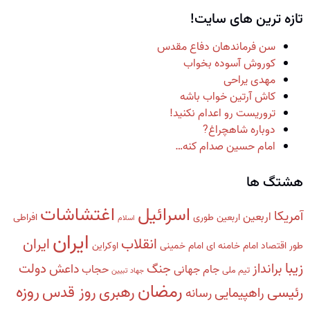
تازه ترین های سایت!
سن فرماندهان دفاع مقدس
کوروش آسوده بخواب
مهدی یراحی
کاش آرتین خواب باشه
تروریست رو اعدام نکنید!
دوباره شاهچراغ?
امام حسین صدام کنه…
هشتگ ها
اسرائیل
اغتشاشات
آمریکا
اربعین
اربعین طوری
افراطی
اسلام
ایران
انقلاب
ایران
طور
اقتصاد
امام خامنه ای
امام خمینی
اوکراین
زیبا
برانداز
دولت
جنگ
داعش
جام جهانی
حجاب
تیم ملی
جهاد تبیین
رمضان
روزه
رهبری
روز قدس
رئیسی
راهپیمایی
رسانه