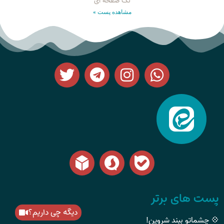
تک صفحه ای
مشاهده پست »
پست های برتر
دیگه چی داریم؟
💠 چشماتو ببند شروین!