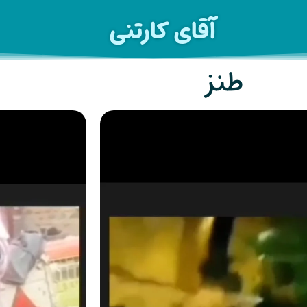
آقای کارتنی
طنز