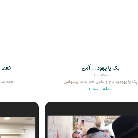
بکَ یا یهود … آمن
فقط ا
۱۴۰۲-۰۲-۰۲
بِکَ یا یهودیه تاج و تختی هم به ما برسهآمِن
همه شاه
مشاهده پست »