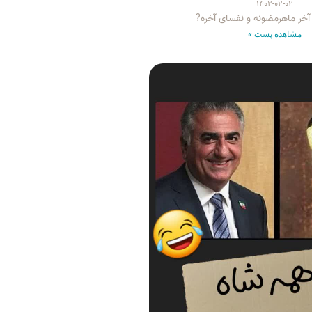
۱۴۰۲-۰۲-۰۲
 آخر ماهرمضونه و نفسای آخره?
مشاهده پست »