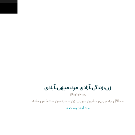
زن،زندگی،آزادی مرد،میهن،آبادی
۱۴۰۲-۰۲-۰۸
حداقل یه جوری بیایین بیرون زن و مردتون مشخص بشه
مشاهده پست »