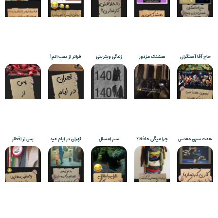
حاج آقا آهنگران
هشتک مزدور
زندگی ویترینی
فراتر از بمب اتم!
هفت سین مقدس
چرا میگن حافظ؟
سم امسال
تهران در ایام عید
پس از افطار