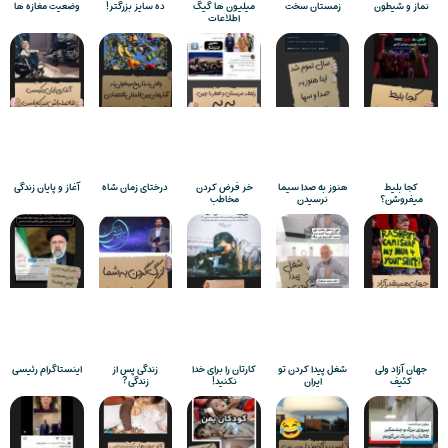
نماز و شیطون
زمستان سخت
میلیون ها گیگ
ده سایز بزرگتر!
وضعیت مغازه ها
اطلاعات
کجا بلیط
هنوز به صدا سیما
خر فرض کردن
درختای زمان شاه
آغاز و پایان زندگی
میفروشن؟
نرسیدن
مخاطب
جهان آزاد ولی
شغل پیدا کردن تو
کارتان را برای خدا
زندگی پس از
اینستاگرام رئیسی
کثیف
ایران
نکنید!
زندگی?