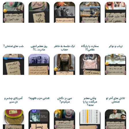
ارباب و نوکر
سفارت یا پایگاه
ترک جلسه به خاطر
روز معلم (جون
شب های امتحان?
نظامی؟!
حجاب
مادرت…)?
تلاش های آخر تو
وقتی معلم
عین بز نگاش
الداغی حزب اللهیه؟
آمریکای چشم و
امتحان
میگفت بیا پا
میکردم?
دل سیر
تخته?