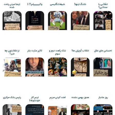
انقلابی یا
دلتنگ اینها!
شیعه انگلیسی
وکییییییلم؟! :)
اینجا مردن راحت
عندلابی؟
شده
احساس جای عقل
انقلاب آویزان ها!
شک رکعت دوم و
تاثیر مثبت بذار
از انقلابتون چه
سوم
خبر؟
روز جانباز
هنوز بهمن نشده
لخت کردن مریم
اینم کار
رئیس بانک مرکزی
خودشونه:)