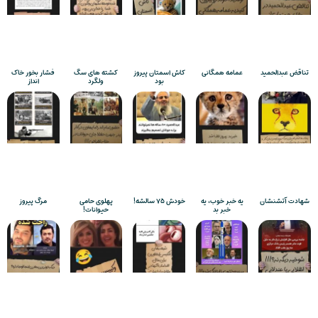
تناقض عبدالحمید
عمامه همگانی
کاش اسمتان پیروز
کشته های سگ
فشار بخور خاک
بود
ولگرد
انداز
شهادت آتشنشان
یه خبر خوب، یه
خودش ۷۵ سالشه!
پهلوی حامی
مرگ پیروز
خبر بد
حیوانات!