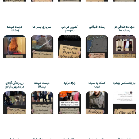
شهادت الداغی تو
رسانه طبقاتی
کمپین من بی
سربازی پسر ها
درست میشه
رسانه ها
ناموسم
ایشاللا
باز زلنسکس بهتره
کمک به سبک
زلزله ترکیه
درست میشه
زن،زندگی،آزادی
غرب
ایشاللا
مرد،میهن،آبادی