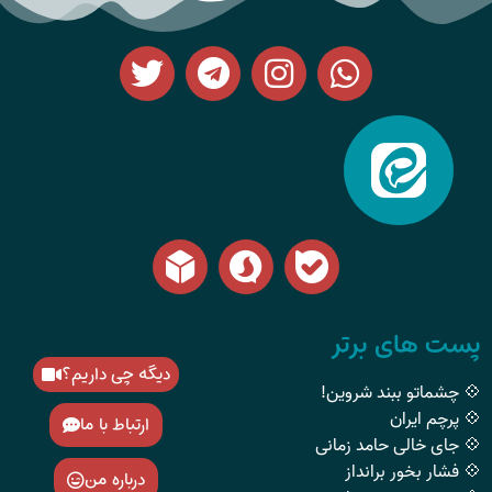
پست های برتر
دیگه چی داریم؟
💠 چشماتو ببند شروین!
💠 پرچم ایران
ارتباط با ما
💠 جای خالی حامد زمانی
💠 فشار بخور برانداز
درباره من