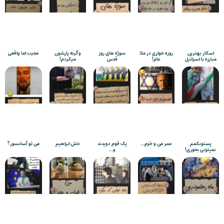
اسکار بهترین
روزه خواری در ملا
سوژه های روز
وگرنه پارشون
عجیب اما واقعی
مبارزه با اسرائیل
عام!
قدس
میکردم!
پستونکمم
عمر من و خَرَم…
یک قوم دویدند
داش ابراهیم
من تو آسانسور?
نمیتونی بخوری!
و…