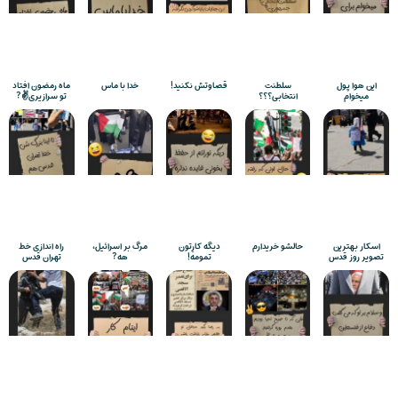
این هوا پول
سلطنت
قصاوتش نکنید!
خدا با ماس
ماه رمضون افتاد
میخوام
انتخابی؟؟؟
تو سرازیری✌️?
اسکار بهترین
حالشو خریدارم
دیگه کارِتون
مرگ بر اسرائیل،
راه اندازی خط
تصویر روز قدس
تمومه!
هه?
تهران قدس