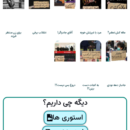
ماله کش اعظم?
مرد با غیرتش خوبه
آقای جادوگر!
انقلاب برفی
برای زن منتظر
فرزند
جانباز دهه نودی
به کجات دست
دروغ بس نیست؟!
بزنن؟!
دیگه چی داریم؟
استوری ها