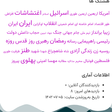
هشتگ ها
اسرائیل
اغتشاشات
آمریکا
اربعین
اربعین طوری
افراطی
اسلام
ایران
انقلاب
ایران
طور
اقتصاد
امام خامنه ای
امام خمینی
اوکراین
زیبا
برانداز
دولت
جنگ
داعش
جام جهانی
حجاب
تیم ملی
جهاد تبیین
رمضان
روزه
رهبری
روز قدس
رئیسی
راهپیمایی
رسانه
طنز
زن زندگی آزادی
روسیه
شاهچراغ
شهید
شاه
شهدا
ظرفیت طوری
پهلوی
فلسطین
مهسا امینی
پیروز
فوتبال
محرم
مطالبه
مذاکره
اطلاعات آماری
بازدیدکنندگان آنلاین:
۰
بازدیدهای امروز:
۸
تاریخ به‌روزشدن سایت:
۱۴۰۲-۰۷-۰۵