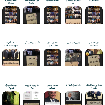
تا ابد حق :)
ورزش برای رضای
رسانه طبقاتی
این میخواد شاه
پهلوی اصلی،
خدا
بشه؟
همینه
دیدار با دشمن
ایران فروشان
همش دیدار
بکَ یا یهود … آمن
دنبال قدرت،
سلطنت
نماینده و …
شهوت سلطنت
فقط این دوتا شاه
خدا قبول کنه??
قدرت به هر
به یهودِ به یهودِ
بچه‌ها موفق
نشدن?
قیمتی
…??
شدم??