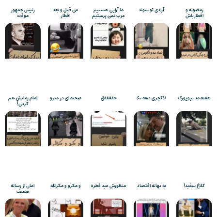
رمضونه و
آزادی تو سوئد
ما آرایی هستیم
من قبل و بعد
رئیس جمهور
افطاریاش
عرب نمی پرستیم
افطار
موقت
هفته مد نیویورک
لاکچری دهه ۶۰
حققققق
صحنه ای در مترو
امام زمانش هم
کردن!
کلاغ سفید!
به بهانه اقتصاد
منظورش عید فطره
و مکرو و مکرالله
امان از رسانه
ضعیف