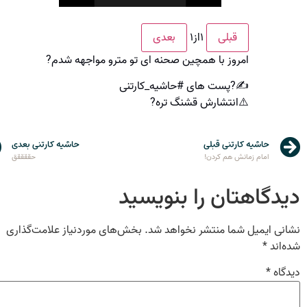
۱
از
۱
قبلی
بعدی
امروز با همچین صحنه ای تو مترو مواجهه شدم?
✍?پست های #حاشیه_کارتنی
⚠️انتشارش قشنگ تره?
حاشیه کارتنی قبلی
حاشیه کارتنی بعدی
امام زمانش هم کردن!
حققققق
دیدگاهتان را بنویسید
نشانی ایمیل شما منتشر نخواهد شد.
بخش‌های موردنیاز علامت‌گذاری
شده‌اند
*
دیدگاه
*