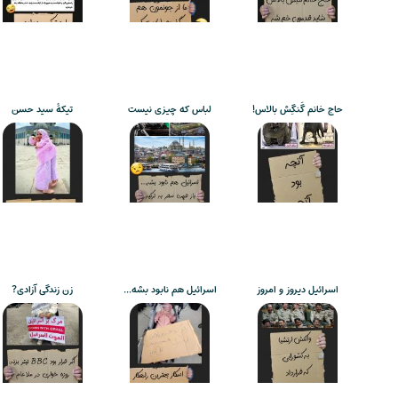
حاج خانم گَنگِش بالاس!
لباس که چیزی نیست
تیکۀ سید حسن
اسرائیل دیروز و امروز
اسرائیل هم نابود بشه…
زن زندگی آزادی?