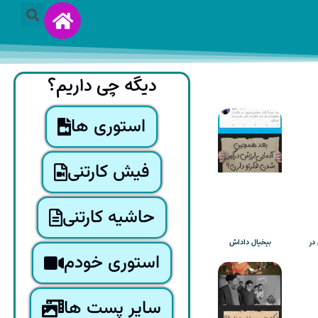
دیگه چی داریم؟
استوری ها
فیش کارتنی
حاشیه کارتنی
در
بیخیال داداش
استوری خودم
سایر پست ها