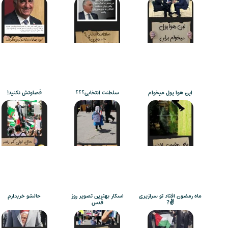
این هوا پول میخوام
سلطنت انتخابی؟؟؟
قصاوتش نکنید!
ماه رمضون افتاد تو سرازیری
اسکار بهترین تصویر روز
حالشو خریدارم
✌️?
قدس