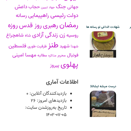
جنگ
داعش
جهانی
حجاب
جهاد تبیین
رئیسی
دولت
راهپیمایی
رسانه
رمضان
روزه
رهبری
روز قدس
ر
شهادت الداغی تو رسانه ها
زن زندگی آزادی
روسیه
شاهچراغ
شاه
طنز
فلسطین
شهید
شهدا
ظرفیت طوری
مهسا امینی
فوتبال
محرم
مطالبه
مذاکره
پهلوی
پیروز
اطلاعات آماری
درست میشه ایشاللا
بازدیدکنندگان آنلاین:
۰
بازدیدهای امروز:
۲۶
تاریخ به‌روزشدن سایت:
۱۴۰۲-۰۷-۰۵