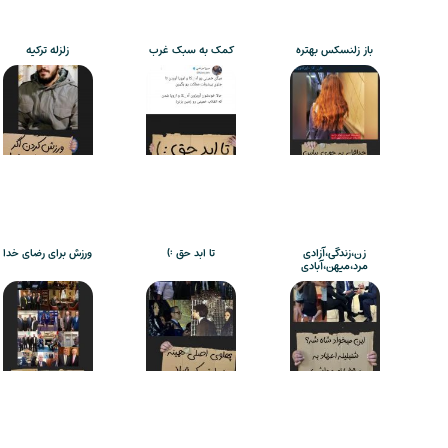
باز زلنسکس بهتره
کمک به سبک غرب
زلزله ترکیه
زن،زندگی،آزادی
تا ابد حق :)
ورزش برای رضای خدا
مرد،میهن،آبادی