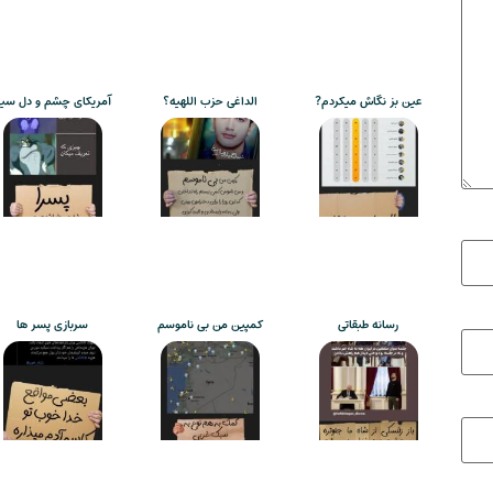
عین بز نگاش میکردم?
الداغی حزب اللهیه؟
آمریکای چشم و دل سی
رسانه طبقاتی
کمپین من بی ناموسم
سربازی پسر ها