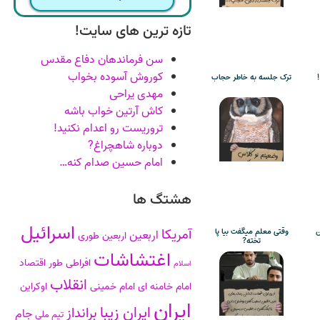
تازه ترین های سایت!
سن فرماندهان دفاع مقدس
کوروش آسوده بخواب
ترک جلسه به خاطر حجاب
مهدی یراحی
کاش آرتین خواب باشه
تروریست رو اعدام نکنید!
دوباره شاهچراغ?
امام حسین صدام کنه…
هشتگ ها
اسرائیل
آمریکا
ن
وقتی معلم میگفت بیا پا
اربعین
اربعین طوری
تخته?
اغتشاشات
افراطی طور
اقتصاد
اسلام
انقلاب
امام خامنه ای
امام خمینی
اوکراین
ایران
ایران زیبا
برانداز
جام
تیم ملی