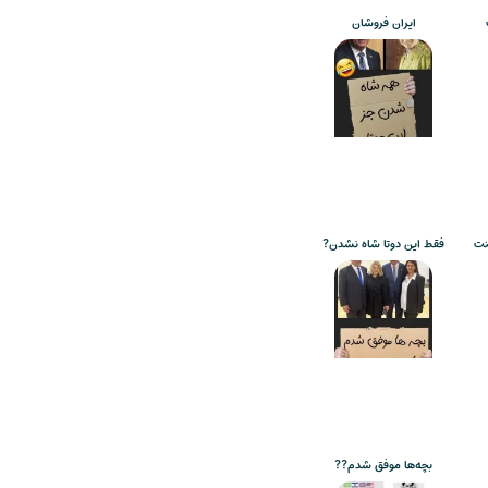
ایران فروشان
نت
فقط این دوتا شاه نشدن?
بچه‌ها موفق شدم??