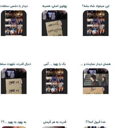
این میخواد شاه بشه؟
پهلوی اصلی، همینه
دیدار با دشمن سلطنت
همش دیدار نماینده و …
بکَ یا یهود … آمن
دنبال قدرت، شهوت سلط
خدا قبول کنه??
قدرت به هر قیمتی
به یهودِ به یهودِ …??