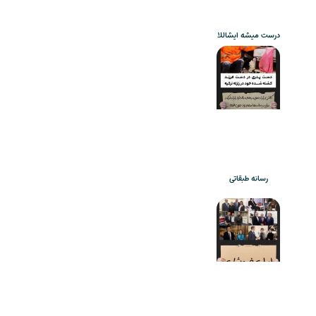
درست میشه ایشاللا
رسانه طبقاتی