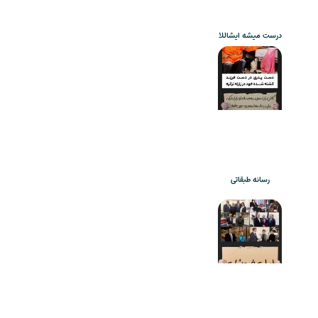
درست میشه ایشاللا
رسانه طبقاتی