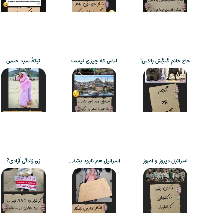
حاج خانم گَنگِش بالاس!
لباس که چیزی نیست
تیکۀ سید حسن
اسرائیل دیروز و امروز
اسرائیل هم نابود بشه…
زن زندگی آزادی?