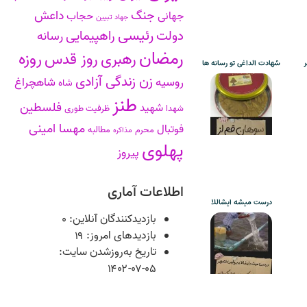
جنگ
داعش
جهانی
حجاب
جهاد تبیین
رئیسی
دولت
راهپیمایی
رسانه
رمضان
روزه
رهبری
روز قدس
ر
شهادت الداغی تو رسانه ها
زن زندگی آزادی
روسیه
شاهچراغ
شاه
طنز
فلسطین
شهید
شهدا
ظرفیت طوری
مهسا امینی
فوتبال
محرم
مطالبه
مذاکره
پهلوی
پیروز
اطلاعات آماری
درست میشه ایشاللا
بازدیدکنندگان آنلاین:
۰
بازدیدهای امروز:
۱۹
تاریخ به‌روزشدن سایت:
۱۴۰۲-۰۷-۰۵