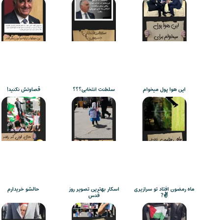
این هوا پول میخوام
سلطنت انتخابی؟؟؟
قصاوتش نکنید!
ماه رمضون افتاد تو سرازیری
اسکار بهترین تصویر روز
حالشو خریدارم
✌️?
قدس