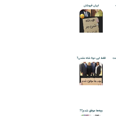
ایران فروشان
نت
فقط این دوتا شاه نشدن?
بچه‌ها موفق شدم??