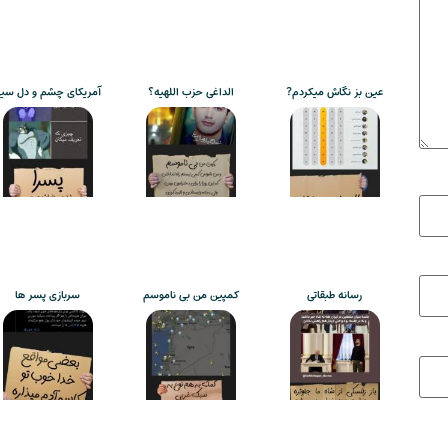
عین بز نگاش میکردم?
الداغی حزب اللهیه؟
آمریکای چشم و دل سی
رسانه طبقاتی
کمپین من بی ناموسم
سربازی پسر ها