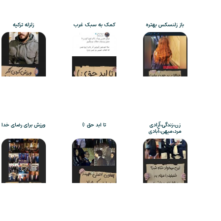
باز زلنسکس بهتره
کمک به سبک غرب
زلزله ترکیه
زن،زندگی،آزادی
تا ابد حق :)
ورزش برای رضای خدا
مرد،میهن،آبادی