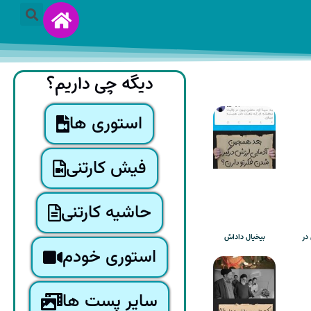
دیگه چی داریم؟
استوری ها
فیش کارتنی
حاشیه کارتنی
در
بیخیال داداش
استوری خودم
سایر پست ها