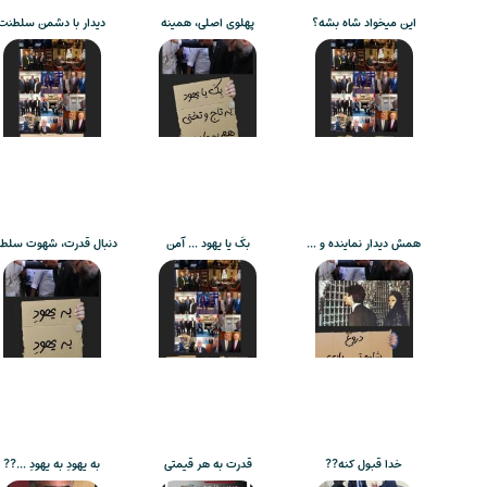
این میخواد شاه بشه؟
پهلوی اصلی، همینه
دیدار با دشمن سلطنت
همش دیدار نماینده و …
بکَ یا یهود … آمن
دنبال قدرت، شهوت سلط
خدا قبول کنه??
قدرت به هر قیمتی
به یهودِ به یهودِ …??