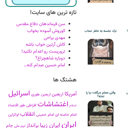
تازه ترین های سایت!
سن فرماندهان دفاع مقدس
کوروش آسوده بخواب
ترک جلسه به خاطر حجاب
مهدی یراحی
کاش آرتین خواب باشه
تروریست رو اعدام نکنید!
دوباره شاهچراغ?
امام حسین صدام کنه…
هشتگ ها
اسرائیل
آمریکا
ن
وقتی معلم میگفت بیا پا
اربعین
اربعین طوری
تخته?
اغتشاشات
افراطی طور
اقتصاد
اسلام
انقلاب
امام خامنه ای
امام خمینی
اوکراین
ایران
ایران زیبا
برانداز
جام
تیم ملی