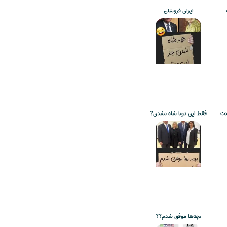
ایران فروشان
نت
فقط این دوتا شاه نشدن?
بچه‌ها موفق شدم??