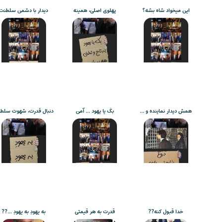
این میخواد شاه بشه؟
پهلوی اصلی، همینه
دیدار با دشمن سلطنت
همش دیدار نماینده و …
بکَ یا یهود … آمن
دنبال قدرت، شهوت سلط
خدا قبول کنه??
قدرت به هر قیمتی
به یهودِ به یهودِ …??