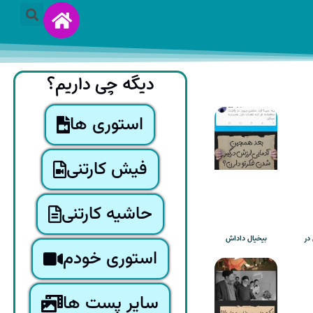
دیگه چی داریم؟
استوری ها
فیش کارتنی
حاشیه کارتنی
در
بیخیال داداش
استوری خودم
سایر پست ها