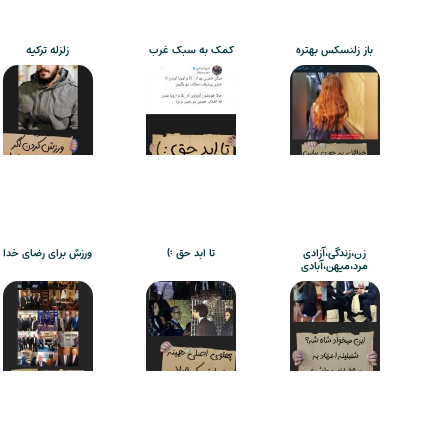
باز زلنسکس بهتره
کمک به سبک غرب
زلزله ترکیه
زن،زندگی،آزادی
تا ابد حق :)
ورزش برای رضای خدا
مرد،میهن،آبادی