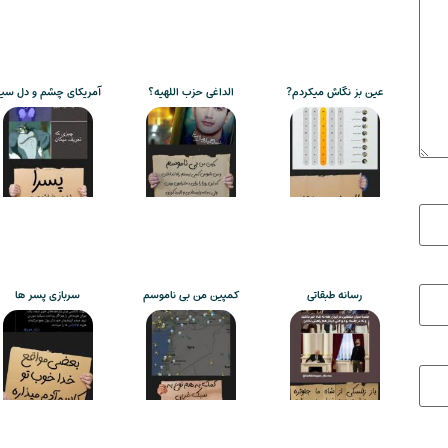
عین بز نگاش میکردم?
الداغی حزب اللهیه؟
آمریکای چشم و دل سی
رسانه طبقاتی
کمپین من بی ناموسم
سربازی پسر ها