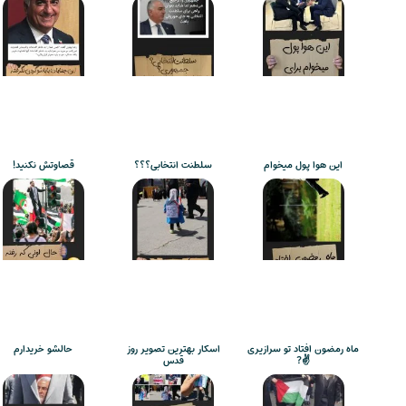
این هوا پول میخوام
سلطنت انتخابی؟؟؟
قصاوتش نکنید!
ماه رمضون افتاد تو سرازیری
اسکار بهترین تصویر روز
حالشو خریدارم
✌️?
قدس