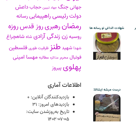
جنگ
داعش
جهانی
حجاب
جهاد تبیین
رئیسی
دولت
راهپیمایی
رسانه
رمضان
روزه
رهبری
روز قدس
ر
شهادت الداغی تو رسانه ها
زن زندگی آزادی
روسیه
شاهچراغ
شاه
طنز
فلسطین
شهید
شهدا
ظرفیت طوری
مهسا امینی
فوتبال
محرم
مطالبه
مذاکره
پهلوی
پیروز
اطلاعات آماری
درست میشه ایشاللا
بازدیدکنندگان آنلاین:
۰
بازدیدهای امروز:
۳۱
تاریخ به‌روزشدن سایت:
۱۴۰۲-۰۷-۰۵