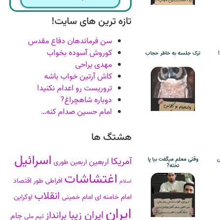
تازه ترین های سایت!
سن فرماندهان دفاع مقدس
کوروش آسوده بخواب
ترک جلسه به خاطر حجاب
مهدی یراحی
کاش آرتین خواب باشه
تروریست رو اعدام نکنید!
دوباره شاهچراغ?
امام حسین صدام کنه…
هشتگ ها
اسرائیل
آمریکا
ن
وقتی معلم میگفت بیا پا
اربعین
اربعین طوری
تخته?
اغتشاشات
افراطی طور
اقتصاد
اسلام
انقلاب
امام خامنه ای
امام خمینی
اوکراین
ایران
ایران زیبا
برانداز
جام
تیم ملی