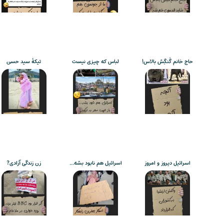
حاج خانم گَنگِش بالاس!
لباس که چیزی نیست
تیکۀ سید حسن
اسرائیل دیروز و امروز
اسرائیل هم نابود بشه…
زن زندگی آزادی?