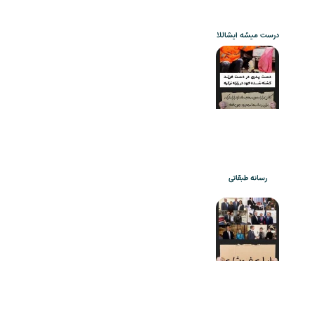
درست میشه ایشاللا
رسانه طبقاتی