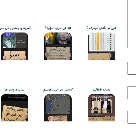
عین بز نگاش میکردم?
الداغی حزب اللهیه؟
آمریکای چشم و دل سی
رسانه طبقاتی
کمپین من بی ناموسم
سربازی پسر ها