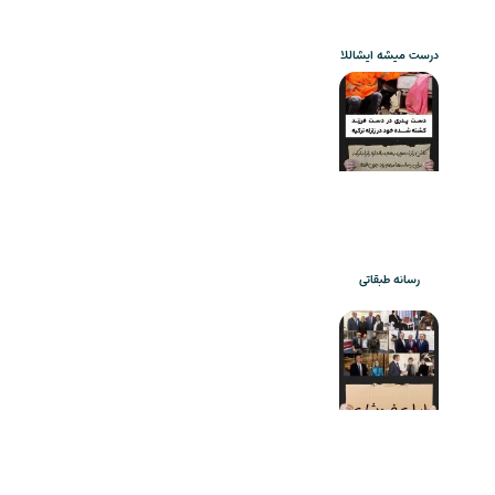
درست میشه ایشاللا
رسانه طبقاتی