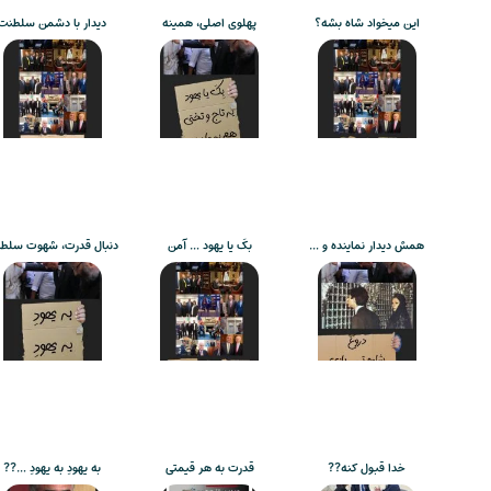
این میخواد شاه بشه؟
پهلوی اصلی، همینه
دیدار با دشمن سلطنت
همش دیدار نماینده و …
بکَ یا یهود … آمن
دنبال قدرت، شهوت سلط
خدا قبول کنه??
قدرت به هر قیمتی
به یهودِ به یهودِ …??