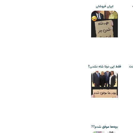
ایران فروشان
نت
فقط این دوتا شاه نشدن?
بچه‌ها موفق شدم??