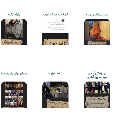
باز زلنسکس بهتره
کمک به سبک غرب
زلزله ترکیه
زن،زندگی،آزادی
تا ابد حق :)
ورزش برای رضای خدا
مرد،میهن،آبادی