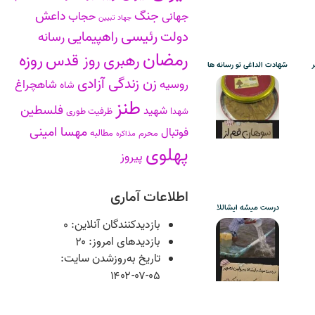
جنگ
داعش
جهانی
حجاب
جهاد تبیین
رئیسی
دولت
راهپیمایی
رسانه
رمضان
روزه
رهبری
روز قدس
ر
شهادت الداغی تو رسانه ها
زن زندگی آزادی
روسیه
شاهچراغ
شاه
طنز
فلسطین
شهید
شهدا
ظرفیت طوری
مهسا امینی
فوتبال
محرم
مطالبه
مذاکره
پهلوی
پیروز
اطلاعات آماری
درست میشه ایشاللا
بازدیدکنندگان آنلاین:
۰
بازدیدهای امروز:
۲۰
تاریخ به‌روزشدن سایت:
۱۴۰۲-۰۷-۰۵