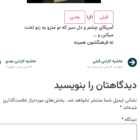
۱
از
۱
قبلی
بعدی
آمریکای چشم و دل سیر که تو مترو یه زنو لخت
میکنن و …
ته فرهنگشون همینه
حاشیه کارتنی قبلی
حاشیه کارتنی بعدی
شهادت الداغی تو رسانه ها
الداغی حزب اللهیه؟
دیدگاهتان را بنویسید
نشانی ایمیل شما منتشر نخواهد شد.
بخش‌های موردنیاز علامت‌گذاری
شده‌اند
*
دیدگاه
*