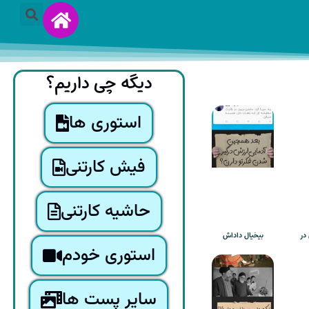
دیگه چی داریم؟
استوری ها
فیش کارتنی
حاشیه کارتنی
در
بیخیال داداش
استوری خودم
سایر پست ها