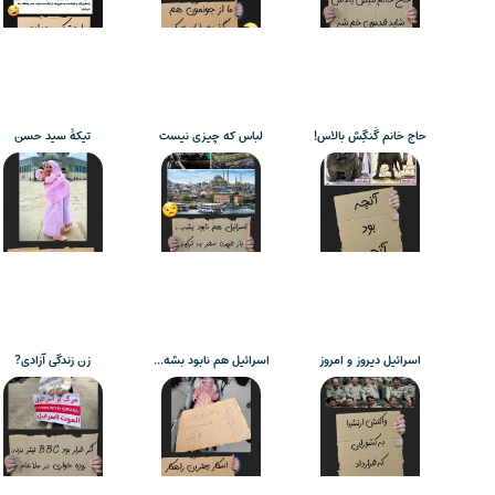
حاج خانم گَنگِش بالاس!
لباس که چیزی نیست
تیکۀ سید حسن
اسرائیل دیروز و امروز
اسرائیل هم نابود بشه…
زن زندگی آزادی?