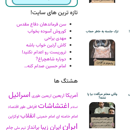
تازه ترین های سایت!
سن فرماندهان دفاع مقدس
کوروش آسوده بخواب
ترک جلسه به خاطر حجاب
مهدی یراحی
کاش آرتین خواب باشه
تروریست رو اعدام نکنید!
دوباره شاهچراغ?
امام حسین صدام کنه…
هشتگ ها
اسرائیل
آمریکا
ن
وقتی معلم میگفت بیا پا
اربعین
اربعین طوری
تخته?
اغتشاشات
افراطی طور
اقتصاد
اسلام
انقلاب
امام خامنه ای
امام خمینی
اوکراین
ایران
ایران زیبا
برانداز
جام
تیم ملی