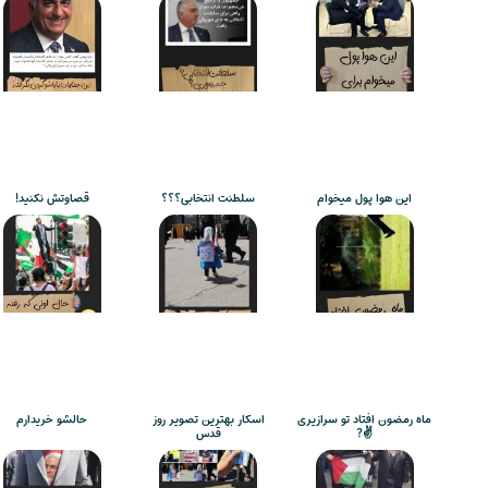
این هوا پول میخوام
سلطنت انتخابی؟؟؟
قصاوتش نکنید!
ماه رمضون افتاد تو سرازیری
اسکار بهترین تصویر روز
حالشو خریدارم
✌️?
قدس