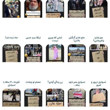
چرا رفتید
حاج خانم گَنگِش
لباس که چیزی
تیکۀ سید حسن
ماه دیده شد!
راهپیمایی؟
بالاس!
نیست
اسرائیل دیروز و
اسرائیل هم نابود
زن زندگی آزادی?
عصام تو چشات
قرارداد ۳۰ ساله با
امروز
بشه…
اسرائیل