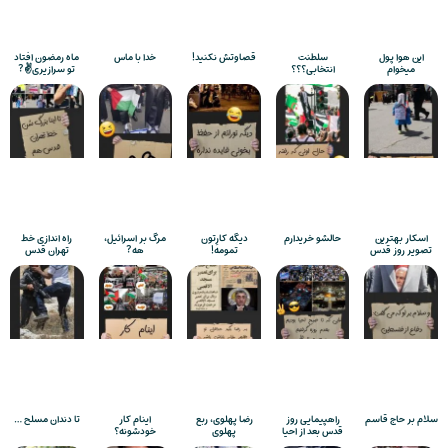
این هوا پول
سلطنت
قصاوتش نکنید!
خدا با ماس
ماه رمضون افتاد
میخوام
انتخابی؟؟؟
تو سرازیری✌️?
اسکار بهترین
حالشو خریدارم
دیگه کارِتون
مرگ بر اسرائیل،
راه اندازی خط
تصویر روز قدس
تمومه!
هه?
تهران قدس
سلام بر حاج قاسم
راهپیمایی روز
رضا پهلوی، ربع
اینام کار
تا دندان مسلح …
قدس بعد از احیا
پهلوی
خودشونه؟