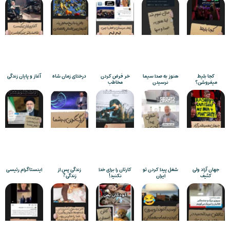
کجا بلیط
هنوز به صدا سیما
خر فرض کردن
درختای زمان شاه
آغاز و پایان زندگی
میفروشن؟
نرسیدن
مخاطب
جهان آزاد ولی
شغل پیدا کردن تو
کارتان را برای خدا
زندگی پس از
اینستاگرام رئیسی
کثیف
ایران
نکنید!
زندگی?