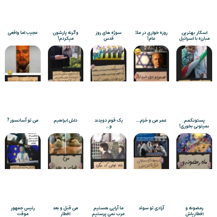
اسکار بهترین
روزه خواری در ملا
سوژه های روز
وگرنه پارشون
عجیب اما واقعی
مبارزه با اسرائیل
عام!
قدس
میکردم!
پستونکمم
عمر من و خَرَم…
یک قوم دویدند
داش ابراهیم
من تو آسانسور?
نمیتونی بخوری!
و…
رمضونه و
آزادی تو سوئد
ما آرایی هستیم
من قبل و بعد
رئیس جمهور
افطاریاش
عرب نمی پرستیم
افطار
موقت