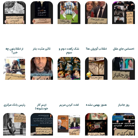
احساس جای عقل
انقلاب آویزان ها!
شک رکعت دوم و
تاثیر مثبت بذار
از انقلابتون چه
سوم
خبر؟
روز جانباز
هنوز بهمن نشده
لخت کردن مریم
اینم کار
رئیس بانک مرکزی
خودشونه:)