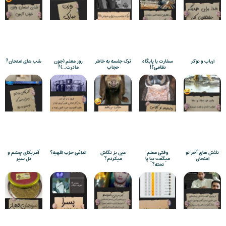
ارباب و نوکر
سفارت یا پایگاه
ترک جلسه به خاطر
روز معلم (جون
شب های امتحان?
نظامی؟!
حجاب
مادرت…)?
تلاش های آخر تو
وقتی معلم
عین بز نگاش
الداغی حزب اللهیه؟
آمریکای چشم و
امتحان
میگفت بیا پا
میکردم?
دل سیر
تخته?