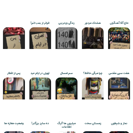
حاج آقا آهنگران
هشتک مزدور
زندگی ویترینی
فراتر از بمب اتم!
هفت سین مقدس
چرا میگن حافظ؟
سم امسال
تهران در ایام عید
پس از افطار
نماز و شیطون
زمستان سخت
میلیون ها گیگ
ده سایز بزرگتر!
وضعیت مغازه ها
اطلاعات