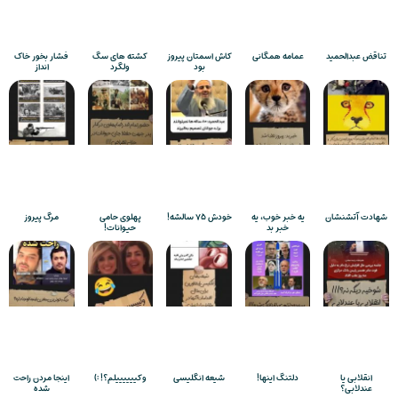
تناقض عبدالحمید
عمامه همگانی
کاش اسمتان پیروز
کشته های سگ
فشار بخور خاک
بود
ولگرد
انداز
شهادت آتشنشان
یه خبر خوب، یه
خودش ۷۵ سالشه!
پهلوی حامی
مرگ پیروز
خبر بد
حیوانات!
انقلابی یا
دلتنگ اینها!
شیعه انگلیسی
وکییییییلم؟! :)
اینجا مردن راحت
عندلابی؟
شده