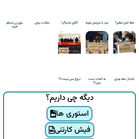
ماله کش اعظم?
مرد با غیرتش خوبه
آقای جادوگر!
انقلاب برفی
برای زن منتظر
فرزند
جانباز دهه نودی
به کجات دست
دروغ بس نیست؟!
بزنن؟!
دیگه چی داریم؟
استوری ها
فیش کارتنی