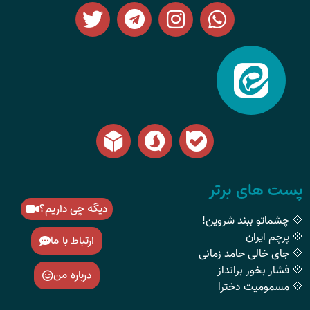
پست های برتر
دیگه چی داریم؟
💠 چشماتو ببند شروین!
💠 پرچم ایران
ارتباط با ما
💠 جای خالی حامد زمانی
💠 فشار بخور برانداز
درباره من
💠 مسمومیت دخترا