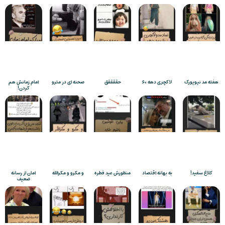
هفته مد نیویورک
لاکچری دهه ۶۰
حققققق
صحنه ای در مترو
امام زمانش هم
کردن!
کلاغ سفید!
به بهانه اقتصاد
منظورش عید فطره
و مکرو و مکرالله
امان از رسانه
ضعیف