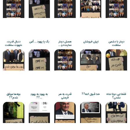
دیدار با دشمن
ایران فروشان
همش دیدار
بکَ یا یهود … آمن
دنبال قدرت،
سلطنت
نماینده و …
شهوت سلطنت
فقط این دوتا شاه
خدا قبول کنه??
قدرت به هر
به یهودِ به یهودِ
بچه‌ها موفق
نشدن?
قیمتی
…??
شدم??