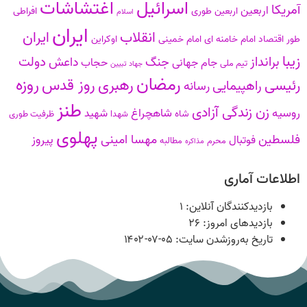
اسرائیل
اغتشاشات
آمریکا
اربعین
اربعین طوری
افراطی
اسلام
ایران
انقلاب
ایران
طور
اقتصاد
امام خامنه ای
امام خمینی
اوکراین
زیبا
برانداز
دولت
جنگ
داعش
جام جهانی
حجاب
تیم ملی
جهاد تبیین
رمضان
روزه
رهبری
روز قدس
رئیسی
راهپیمایی
رسانه
طنز
زن زندگی آزادی
روسیه
شاهچراغ
شهید
شاه
شهدا
ظرفیت طوری
پهلوی
فلسطین
مهسا امینی
پیروز
فوتبال
محرم
مطالبه
مذاکره
اطلاعات آماری
بازدیدکنندگان آنلاین:
۱
بازدیدهای امروز:
۲۶
تاریخ به‌روزشدن سایت:
۱۴۰۲-۰۷-۰۵