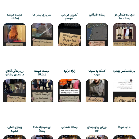
شهادت الداغی تو
رسانه طبقاتی
کمپین من بی
سربازی پسر ها
درست میشه
رسانه ها
ناموسم
ایشاللا
باز زلنسکس بهتره
کمک به سبک
زلزله ترکیه
درست میشه
زن،زندگی،آزادی
غرب
ایشاللا
مرد،میهن،آبادی
تا ابد حق :)
ورزش برای رضای
رسانه طبقاتی
این میخواد شاه
پهلوی اصلی،
خدا
بشه؟
همینه