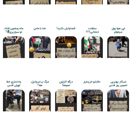
این هوا پول
سلطنت
قصاوتش نکنید!
خدا با ماس
ماه رمضون افتاد
میخوام
انتخابی؟؟؟
تو سرازیری✌️?
اسکار بهترین
حالشو خریدارم
دیگه کارِتون
مرگ بر اسرائیل،
راه اندازی خط
تصویر روز قدس
تمومه!
هه?
تهران قدس