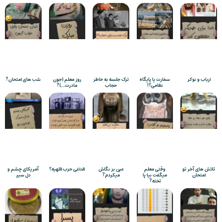
ارباب و نوکر
سفارت یا پایگاه
ترک جلسه به خاطر
روز معلم (جون
شب های امتحان?
نظامی؟!
حجاب
مادرت…)?
تلاش های آخر تو
وقتی معلم
عین بز نگاش
الداغی حزب اللهیه؟
آمریکای چشم و
امتحان
میگفت بیا پا
میکردم?
دل سیر
تخته?