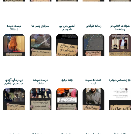
شهادت الداغی تو
رسانه طبقاتی
کمپین من بی
سربازی پسر ها
درست میشه
رسانه ها
ناموسم
ایشاللا
باز زلنسکس بهتره
کمک به سبک
زلزله ترکیه
درست میشه
زن،زندگی،آزادی
غرب
ایشاللا
مرد،میهن،آبادی