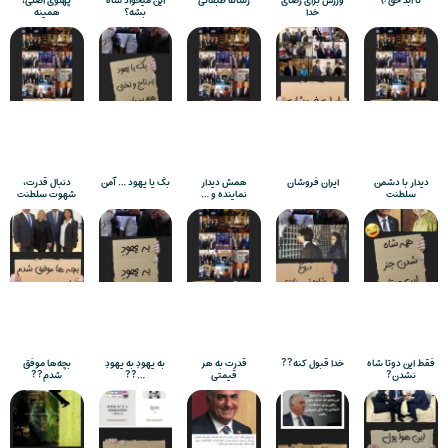
تا ابد حق :)
ورزش برای رضای
رسانه طبقاتی
این میخواد شاه
پهلوی اصلی،
خدا
بشه؟
همینه
دیدار با دشمن
ایران فروشان
همش دیدار
بکَ یا یهود … آمن
دنبال قدرت،
سلطنت
نماینده و …
شهوت سلطنت
فقط این دوتا شاه
خدا قبول کنه??
قدرت به هر
به یهودِ به یهودِ
بچه‌ها موفق
نشدن?
قیمتی
…??
شدم??