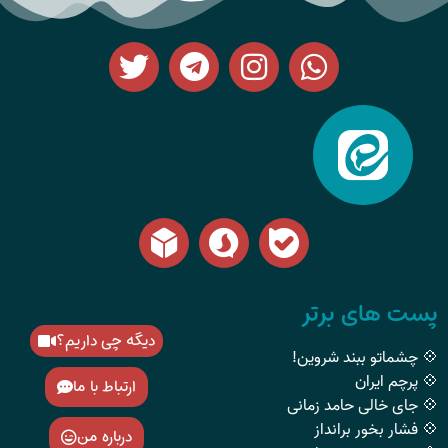
پست های برتر
دیگه چی داریم؟
💠 چشماتو ببند شروین!
💠 پرچم ایران
ارتباط با ما
💠 جای خالی حامد زمانی
💠 فشار بخور برانداز
درباره من