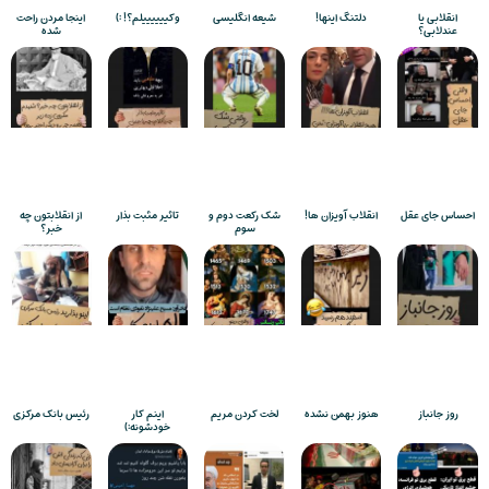
انقلابی یا
دلتنگ اینها!
شیعه انگلیسی
وکییییییلم؟! :)
اینجا مردن راحت
عندلابی؟
شده
احساس جای عقل
انقلاب آویزان ها!
شک رکعت دوم و
تاثیر مثبت بذار
از انقلابتون چه
سوم
خبر؟
روز جانباز
هنوز بهمن نشده
لخت کردن مریم
اینم کار
رئیس بانک مرکزی
خودشونه:)