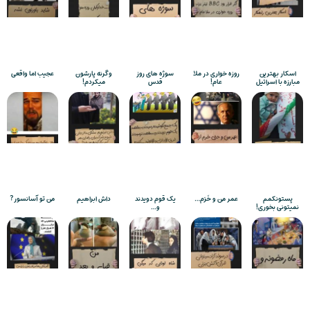
اسکار بهترین
روزه خواری در ملا
سوژه های روز
وگرنه پارشون
عجیب اما واقعی
مبارزه با اسرائیل
عام!
قدس
میکردم!
پستونکمم
عمر من و خَرَم…
یک قوم دویدند
داش ابراهیم
من تو آسانسور?
نمیتونی بخوری!
و…