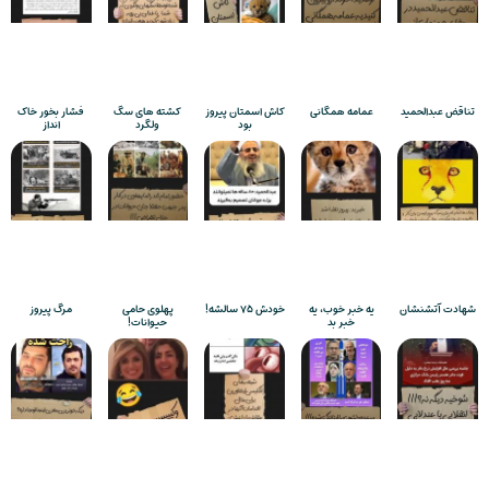
تناقض عبدالحمید
عمامه همگانی
کاش اسمتان پیروز
کشته های سگ
فشار بخور خاک
بود
ولگرد
انداز
شهادت آتشنشان
یه خبر خوب، یه
خودش ۷۵ سالشه!
پهلوی حامی
مرگ پیروز
خبر بد
حیوانات!