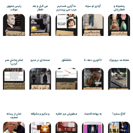
رمضونه و
آزادی تو سوئد
ما آرایی هستیم
من قبل و بعد
رئیس جمهور
افطاریاش
عرب نمی پرستیم
افطار
موقت
هفته مد نیویورک
لاکچری دهه ۶۰
حققققق
صحنه ای در مترو
امام زمانش هم
کردن!
کلاغ سفید!
به بهانه اقتصاد
منظورش عید فطره
و مکرو و مکرالله
امان از رسانه
ضعیف