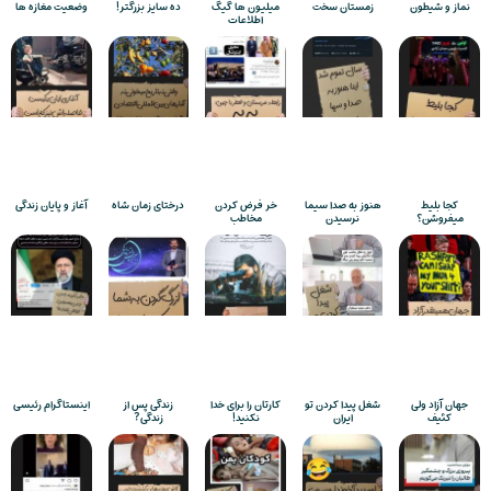
نماز و شیطون
زمستان سخت
میلیون ها گیگ
ده سایز بزرگتر!
وضعیت مغازه ها
اطلاعات
کجا بلیط
هنوز به صدا سیما
خر فرض کردن
درختای زمان شاه
آغاز و پایان زندگی
میفروشن؟
نرسیدن
مخاطب
جهان آزاد ولی
شغل پیدا کردن تو
کارتان را برای خدا
زندگی پس از
اینستاگرام رئیسی
کثیف
ایران
نکنید!
زندگی?