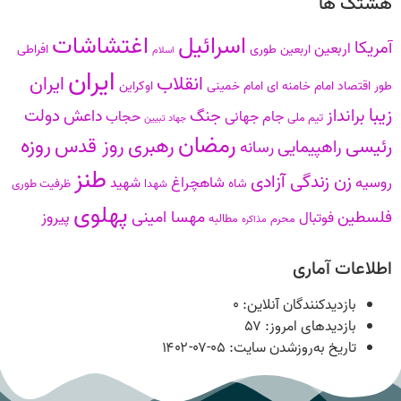
هشتگ ها
اسرائیل
اغتشاشات
آمریکا
اربعین
اربعین طوری
افراطی
اسلام
ایران
انقلاب
ایران
طور
اقتصاد
امام خامنه ای
امام خمینی
اوکراین
زیبا
برانداز
دولت
جنگ
داعش
جام جهانی
حجاب
تیم ملی
جهاد تبیین
رمضان
روزه
رهبری
روز قدس
رئیسی
راهپیمایی
رسانه
طنز
زن زندگی آزادی
روسیه
شاهچراغ
شهید
شاه
شهدا
ظرفیت طوری
پهلوی
فلسطین
مهسا امینی
پیروز
فوتبال
محرم
مطالبه
مذاکره
اطلاعات آماری
بازدیدکنندگان آنلاین:
۰
بازدیدهای امروز:
۵۷
تاریخ به‌روزشدن سایت:
۱۴۰۲-۰۷-۰۵