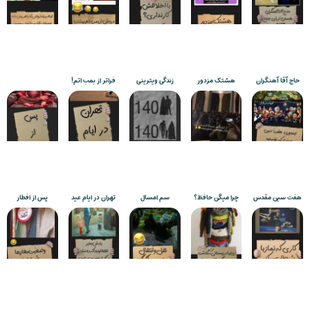
حاج آقا آهنگران
هشتک مزدور
زندگی ویترینی
فراتر از بمب اتم!
هفت سین مقدس
چرا میگن حافظ؟
سم امسال
تهران در ایام عید
پس از افطار