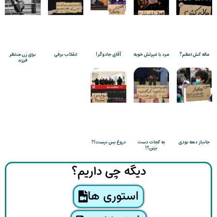
ماله کش اعظم?
مرد با غیرتش خوبه
آقای جادوگر!
انقلاب برفی
برای زن منتظر
فرزند
جانباز دهه نودی
به کجات دست
دروغ بس نیست؟!
بزنن؟!
دیگه چی داریم؟
استوری ها