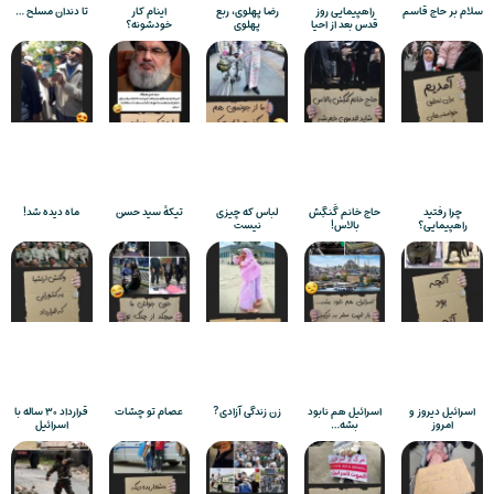
سلام بر حاج قاسم
راهپیمایی روز
رضا پهلوی، ربع
اینام کار
تا دندان مسلح …
قدس بعد از احیا
پهلوی
خودشونه؟
چرا رفتید
حاج خانم گَنگِش
لباس که چیزی
تیکۀ سید حسن
ماه دیده شد!
راهپیمایی؟
بالاس!
نیست
اسرائیل دیروز و
اسرائیل هم نابود
زن زندگی آزادی?
عصام تو چشات
قرارداد ۳۰ ساله با
امروز
بشه…
اسرائیل