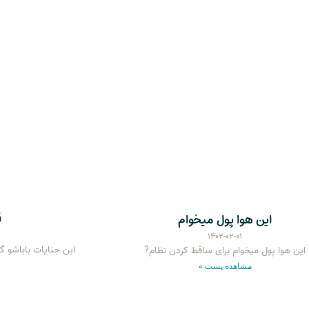
ق
این هوا پول میخوام
۱۴۰۲-۰۲-۰۱
این جنایات باباشو 
این هوا پول میخوام برای ساقط کردن نظام?
مشاهده پست »