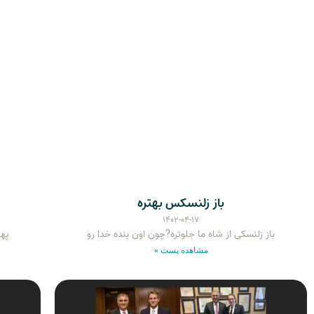
باز زلنسکس بهتره
۱۴۰۲-۰۴-۱۷
باز زلنسکی از شاه ما جلوتره?چون اون بنده خدا رو
پهل
مشاهده پست »