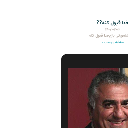
دا قبول کنه??
۱۴۰۲-۰۲-۰۲
امورتی بازیخدا قبول کنه
مشاهده پست »