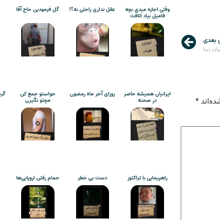
وقتی اجازه میدی بچه
عقل نداری راحتی نه؟!
گل فرمودین حاج آقا
فامیل بیاد اتاقت
 بعدی
ران زیبا
ایرانیان همیشه حاضر
روزای آخر ماه رمضون
حواستو جمع کن
گرم
ده‌اند
*
در صحنه
مچتو نگیرن
راهپیمایی با تراکتور
دست بی خطر
حمام رفتن اروپایی‌ها