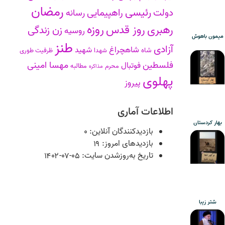
رمضان
رئیسی
دولت
راهپیمایی
رسانه
روزه
رهبری
روز قدس
زن زندگی
روسیه
میمون باهوش
طنز
آزادی
شاهچراغ
شهید
شاه
شهدا
ظرفیت طوری
فلسطین
مهسا امینی
فوتبال
محرم
مطالبه
مذاکره
پهلوی
پیروز
اطلاعات آماری
بهار کردستان
بازدیدکنندگان آنلاین:
۰
بازدیدهای امروز:
۱۹
تاریخ به‌روزشدن سایت:
۱۴۰۲-۰۷-۰۵
شتر زیبا