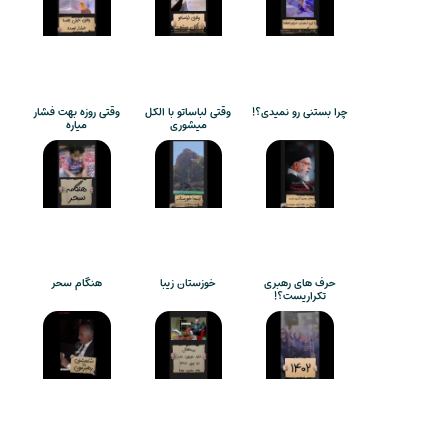
چرا بستنی رو نمیدی؟!
وقتی لباساتو با الکل
وقتی روزه بهت فشار
میشوری
میاره
حرف های رهبری
خوزستان زیبا
هنگام سحر
تکراریست؟!