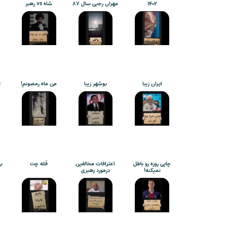
۱۴۰۲
مهران رجبی سال ۸۷
شاه vs رهبر
ایران زیبا
بوشهر زیبا
من ماه رمضونم!
ت
چایی روزه رو باطل
اعترافات مخالفین
قله چت
ب
نمیکنه!
درمورد رهبری