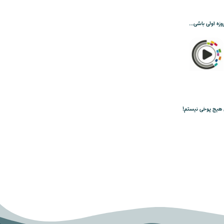
وزه اولی باشی…
هیچ پوخی نیستم!