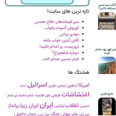
گَنگِ سیدحسن
نصرالله بالاس?
تازه ترین های سایت!
سن فرماندهان دفاع مقدس
کوروش آسوده بخواب
مهدی یراحی
کاش آرتین خواب باشه
تروریست رو اعدام نکنید!
ای ظهر بهت فشار
دوباره شاهچراغ?
آورده
امام حسین صدام کنه…
هشتگ ها
اسرائیل
آمریکا
اربعین
اربعین طوری
اسلام
اغتشاشات
خلیج فارس
افراطی طور
اقتصاد
امام خامنه ای
امام
ایران
انقلاب
ایران زیبا
برانداز
خمینی
اوکراین
جنگ
داعش
جام جهانی
حجاب
تیم ملی
جهاد تبیین