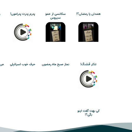
همدان یا رمضان؟!
سکانسی از عمو
پدرم پدرت پدرامون!
ر
سیروس
تذکر قشنگ!
نماز صبح ماه رمضون
حرف خوب اسرائیلی
من 
کی بهت گفت اینو
بگی؟!