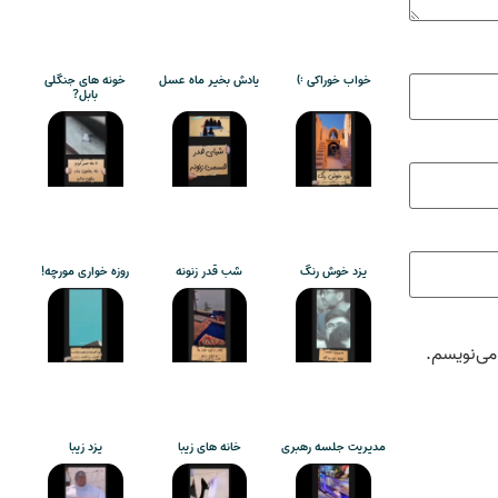
خواب خوراکی :)
یادش بخیر ماه عسل
خونه های جنگلی
بابل?
یزد خوش رنگ
شب قدر زنونه
روزه خواری مورچه!
می‌نویسم.
مدیریت جلسه رهبری
خانه های زیبا
یزد زیبا