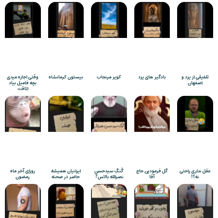
تلفیقی از یزد و
بادگیر های یزد
کویر مرنجاب
بیستون کرمانشاه
وقتی اجازه میدی
اصفهان
بچه فامیل بیاد
اتاقت
عقل نداری راحتی
گل فرمودین حاج
گَنگِ سیدحسن
ایرانیان همیشه
روزای آخر ماه
نه؟!
آقا
نصرالله بالاس?
حاضر در صحنه
رمضون