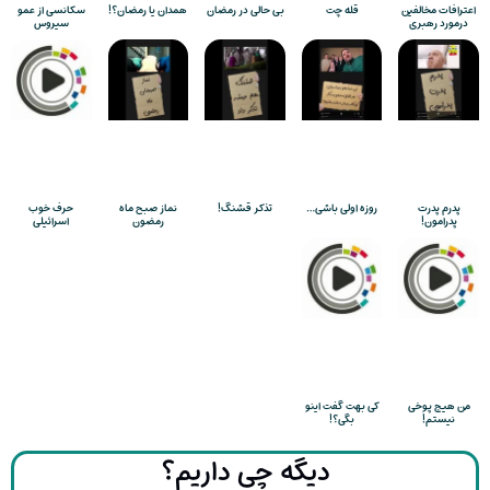
اعترافات مخالفین
قله چت
بی حالی در رمضان
همدان یا رمضان؟!
سکانسی از عمو
درمورد رهبری
سیروس
پدرم پدرت
روزه اولی باشی…
تذکر قشنگ!
نماز صبح ماه
حرف خوب
پدرامون!
رمضون
اسرائیلی
من هیچ پوخی
کی بهت گفت اینو
نیستم!
بگی؟!
دیگه چی داریم؟