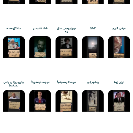
بچه ی کاری
۱۴۰۲
مهران رجبی سال
شاه vs رهبر
مشکل معده
۸۷
ایران زیبا
بوشهر زیبا
من ماه رمضونم!
تو چند درصدی؟!
چایی روزه رو باطل
نمیکنه!