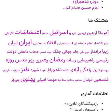
دوباره شاهچراغ?
امام حسین صدام کنه…
هشتگ ها
اسرائیل
اغتشاشات
آمریکا
اربعین
اربعین طوری
افراطی
اسلام
ایران
انقلاب
ایران
طور
اقتصاد
امام خامنه ای
امام خمینی
اوکراین
زیبا
برانداز
دولت
جنگ
داعش
جام جهانی
حجاب
تیم ملی
جهاد تبیین
رمضان
روزه
رهبری
روز قدس
رئیسی
راهپیمایی
رسانه
طنز
زن زندگی آزادی
روسیه
شاهچراغ
شهید
شاه
شهدا
ظرفیت طوری
پهلوی
فلسطین
مهسا امینی
پیروز
فوتبال
محرم
مطالبه
مذاکره
اطلاعات آماری
بازدیدکنندگان آنلاین:
۰
بازدیدهای امروز:
۲