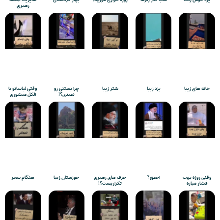
رهبری
خانه های زیبا
یزد زیبا
شتر زیبا
چرا بستنی رو
وقتی لباساتو با
نمیدی؟!
الکل میشوری
وقتی روزه بهت
احمق?
حرف های رهبری
خوزستان زیبا
هنگام سحر
فشار میاره
تکراریست؟!