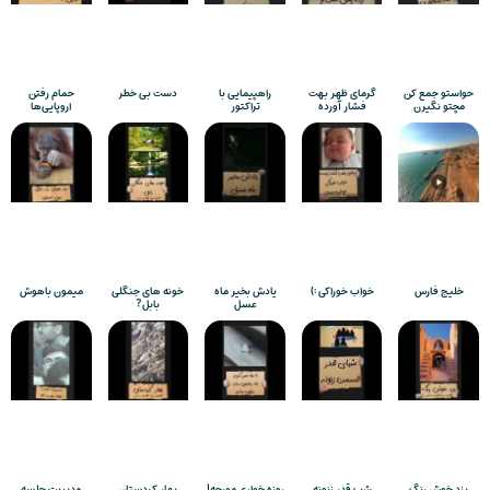
حواستو جمع کن
گرمای ظهر بهت
راهپیمایی با
دست بی خطر
حمام رفتن
مچتو نگیرن
فشار آورده
تراکتور
اروپایی‌ها
خلیج فارس
خواب خوراکی :)
یادش بخیر ماه
خونه های جنگلی
میمون باهوش
عسل
بابل?
یزد خوش رنگ
شب قدر زنونه
روزه خواری مورچه!
بهار کردستان
مدیریت جلسه