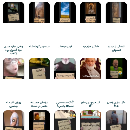
تلفیقی از یزد و
بادگیر های یزد
کویر مرنجاب
بیستون کرمانشاه
وقتی اجازه میدی
اصفهان
بچه فامیل بیاد
اتاقت
عقل نداری راحتی
گل فرمودین حاج
گَنگِ سیدحسن
ایرانیان همیشه
روزای آخر ماه
نه؟!
آقا
نصرالله بالاس?
حاضر در صحنه
رمضون