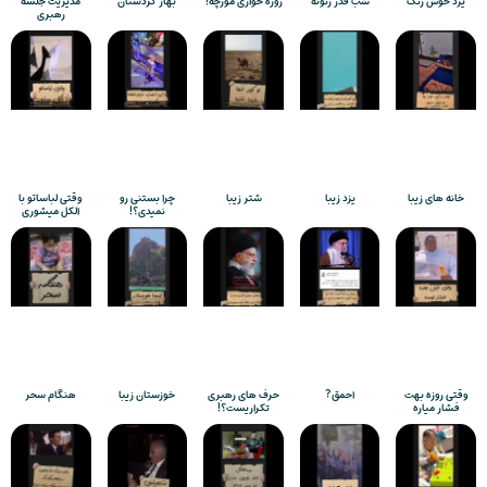
یزد خوش رنگ
شب قدر زنونه
روزه خواری مورچه!
بهار کردستان
مدیریت جلسه
رهبری
خانه های زیبا
یزد زیبا
شتر زیبا
چرا بستنی رو
وقتی لباساتو با
نمیدی؟!
الکل میشوری
وقتی روزه بهت
احمق?
حرف های رهبری
خوزستان زیبا
هنگام سحر
فشار میاره
تکراریست؟!