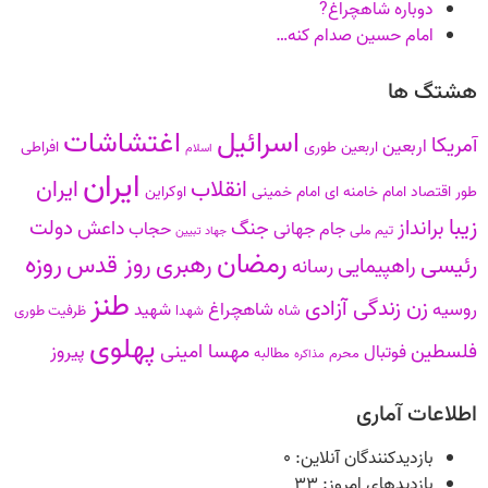
دوباره شاهچراغ?
امام حسین صدام کنه…
هشتگ ها
اسرائیل
اغتشاشات
آمریکا
اربعین
اربعین طوری
افراطی
اسلام
ایران
انقلاب
ایران
طور
اقتصاد
امام خامنه ای
امام خمینی
اوکراین
زیبا
برانداز
دولت
جنگ
داعش
جام جهانی
حجاب
تیم ملی
جهاد تبیین
رمضان
روزه
رهبری
روز قدس
رئیسی
راهپیمایی
رسانه
طنز
زن زندگی آزادی
روسیه
شاهچراغ
شهید
شاه
شهدا
ظرفیت طوری
پهلوی
فلسطین
مهسا امینی
پیروز
فوتبال
محرم
مطالبه
مذاکره
اطلاعات آماری
بازدیدکنندگان آنلاین:
۰
بازدیدهای امروز:
۳۳