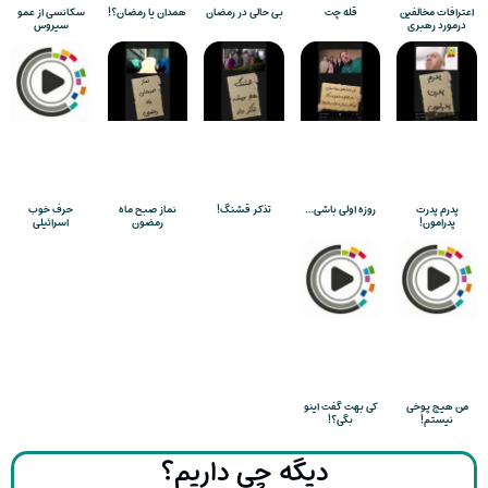
اعترافات مخالفین
قله چت
بی حالی در رمضان
همدان یا رمضان؟!
سکانسی از عمو
درمورد رهبری
سیروس
پدرم پدرت
روزه اولی باشی…
تذکر قشنگ!
نماز صبح ماه
حرف خوب
پدرامون!
رمضون
اسرائیلی
من هیچ پوخی
کی بهت گفت اینو
نیستم!
بگی؟!
دیگه چی داریم؟