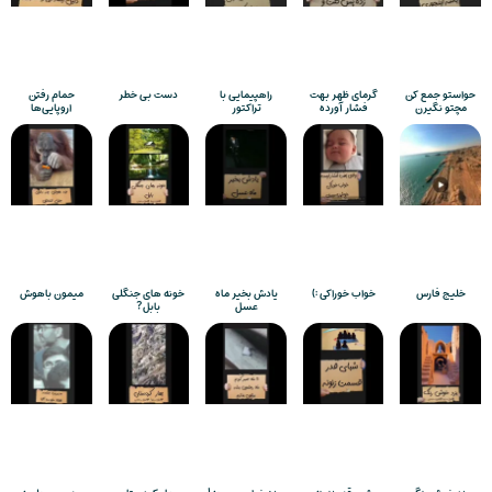
حواستو جمع کن
گرمای ظهر بهت
راهپیمایی با
دست بی خطر
حمام رفتن
مچتو نگیرن
فشار آورده
تراکتور
اروپایی‌ها
خلیج فارس
خواب خوراکی :)
یادش بخیر ماه
خونه های جنگلی
میمون باهوش
عسل
بابل?