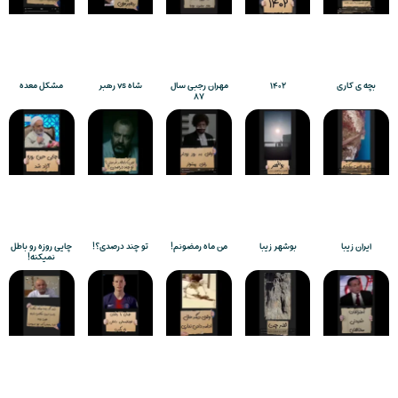
بچه ی کاری
۱۴۰۲
مهران رجبی سال
شاه vs رهبر
مشکل معده
۸۷
ایران زیبا
بوشهر زیبا
من ماه رمضونم!
تو چند درصدی؟!
چایی روزه رو باطل
نمیکنه!