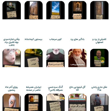
تلفیقی از یزد و
بادگیر های یزد
کویر مرنجاب
بیستون کرمانشاه
وقتی اجازه میدی
اصفهان
بچه فامیل بیاد
اتاقت
عقل نداری راحتی
گل فرمودین حاج
گَنگِ سیدحسن
ایرانیان همیشه
روزای آخر ماه
نه؟!
آقا
نصرالله بالاس?
حاضر در صحنه
رمضون