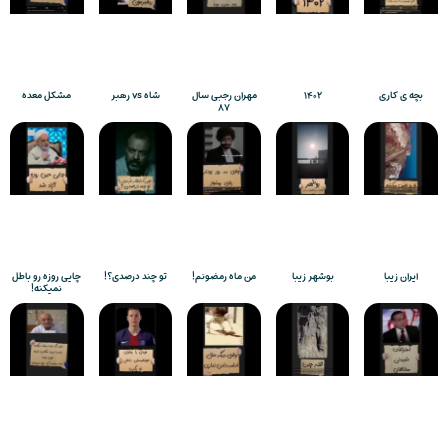
بچه ی کاری
۱۴۰۲
مهران رجبی سال
شاه vs رهبر
مشکل معده
۸۷
ایران زیبا
بوشهر زیبا
من ماه رمضونم!
تو چند درصدی؟!
چایی روزه رو باطل
نمیکنه!