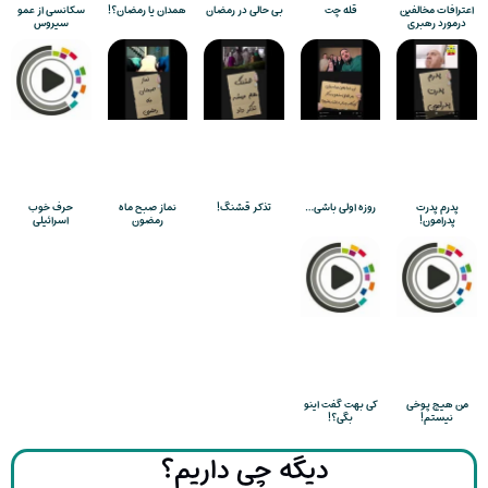
اعترافات مخالفین
قله چت
بی حالی در رمضان
همدان یا رمضان؟!
سکانسی از عمو
درمورد رهبری
سیروس
پدرم پدرت
روزه اولی باشی…
تذکر قشنگ!
نماز صبح ماه
حرف خوب
پدرامون!
رمضون
اسرائیلی
من هیچ پوخی
کی بهت گفت اینو
نیستم!
بگی؟!
دیگه چی داریم؟