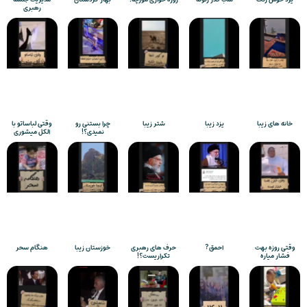
رهبری
خانه های زیبا
یزد زیبا
شتر زیبا
چرا بستنی رو
وقتی لباساتو با
نمیدی؟!
الکل میشوری
وقتی روزه بهت
احمق?
حرف های رهبری
خوزستان زیبا
هنگام سحر
فشار میاره
تکراریست؟!