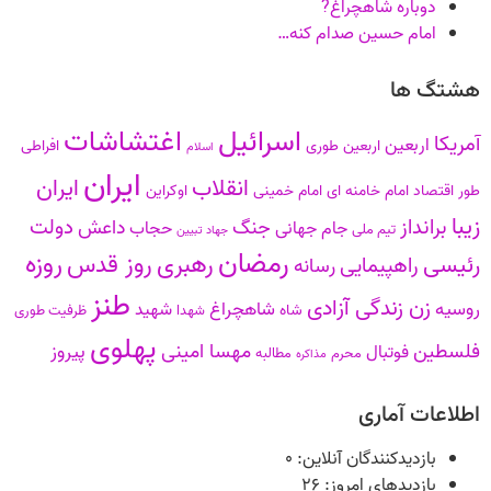
دوباره شاهچراغ?
امام حسین صدام کنه…
هشتگ ها
اسرائیل
اغتشاشات
آمریکا
اربعین
اربعین طوری
افراطی
اسلام
ایران
انقلاب
ایران
طور
اقتصاد
امام خامنه ای
امام خمینی
اوکراین
زیبا
برانداز
دولت
جنگ
داعش
جام جهانی
حجاب
تیم ملی
جهاد تبیین
رمضان
روزه
رهبری
روز قدس
رئیسی
راهپیمایی
رسانه
طنز
زن زندگی آزادی
روسیه
شاهچراغ
شهید
شاه
شهدا
ظرفیت طوری
پهلوی
فلسطین
مهسا امینی
پیروز
فوتبال
محرم
مطالبه
مذاکره
اطلاعات آماری
بازدیدکنندگان آنلاین:
۰
بازدیدهای امروز:
۲۶