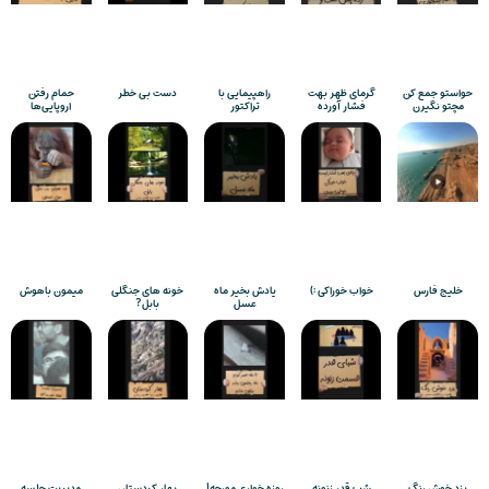
حواستو جمع کن
گرمای ظهر بهت
راهپیمایی با
دست بی خطر
حمام رفتن
مچتو نگیرن
فشار آورده
تراکتور
اروپایی‌ها
خلیج فارس
خواب خوراکی :)
یادش بخیر ماه
خونه های جنگلی
میمون باهوش
عسل
بابل?
یزد خوش رنگ
شب قدر زنونه
روزه خواری مورچه!
بهار کردستان
مدیریت جلسه